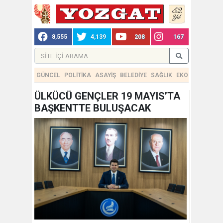
8,555
4,139
208
167
GÜNCEL
POLİTİKA
ASAYİŞ
BELEDİYE
SAĞLIK
EKONOMİ
TEKN
ÜLKÜCÜ GENÇLER 19 MAYIS’TA
BAŞKENTTE BULUŞACAK