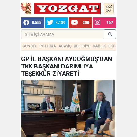
8,555
4,139
208
167
GÜNCEL
POLİTİKA
ASAYİŞ
BELEDİYE
SAĞLIK
EKONOMİ
TEKN
GP İL BAŞKANI AYDOĞMUŞ’DAN
TKK BAŞKANI DARIMLIYA
TEŞEKKÜR ZİYARETİ