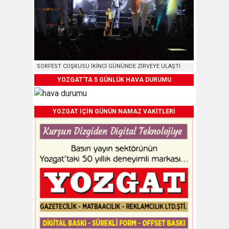
SORFEST COŞKUSU İKİNCİ GÜNÜNDE ZİRVEYE ULAŞTI
YOZGAT'TA 5 GÜNLÜK HAVA DURUMU
YOZGAT İÇİN GÜNÜN NAMAZ VAKİTLERİ