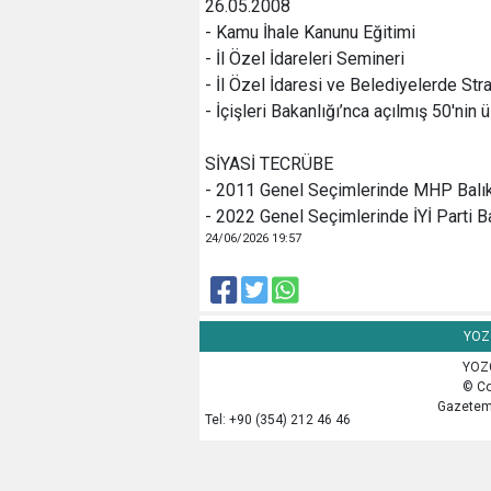
26.05.2008
- Kamu İhale Kanunu Eğitimi
- İl Özel İdareleri Semineri
- İl Özel İdaresi ve Belediyelerde St
- İçişleri Bakanlığı’nca açılmış 50'nin
SİYASİ TECRÜBE
- 2011 Genel Seçimlerinde MHP Balıke
- 2022 Genel Seçimlerinde İYİ Parti Ba
24/06/2026 19:57
YOZG
YOZG
© Co
Gazetemi
Tel: +90 (354) 212 46 46