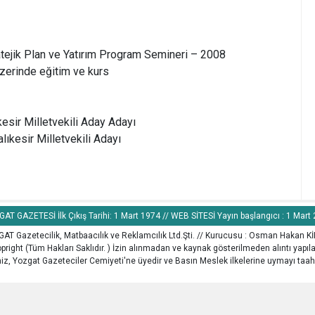
ratejik Plan ve Yatırım Program Semineri – 2008
 üzerinde eğitim ve kurs
sir Milletvekili Aday Adayı
lıkesir Milletvekili Adayı
AT GAZETESİ İlk Çıkış Tarihi: 1 Mart 1974 // WEB SİTESİ Yayın başlangıcı : 1 Mart
AT Gazetecilik, Matbaacılık ve Reklamcılık Ltd.Şti. // Kurucusu : Osman Hakan K
pright (Tüm Hakları Saklıdır. ) İzin alınmadan ve kaynak gösterilmeden alıntı yapı
z, Yozgat Gazeteciler Cemiyeti'ne üyedir ve Basın Meslek ilkelerine uymayı taah