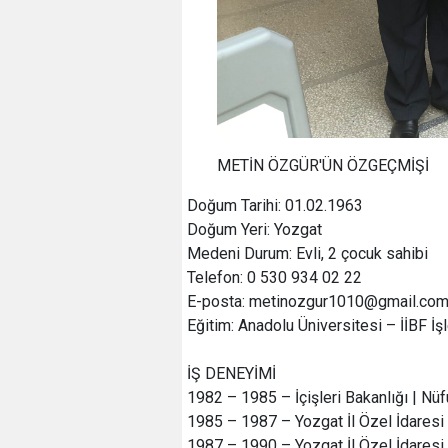
METİN ÖZGÜR'ÜN ÖZGEÇMİŞİ
Doğum Tarihi: 01.02.1963
Doğum Yeri: Yozgat
Medeni Durum: Evli, 2 çocuk sahibi
Telefon: 0 530 934 02 22
E-posta: metinozgur1010@gmail.co
Eğitim: Anadolu Üniversitesi – İİBF İ
İŞ DENEYİMİ
1982 – 1985 – İçişleri Bakanlığı | N
1985 – 1987 – Yozgat İl Özel İdaresi 
1987 – 1990 – Yozgat İl Özel İdaresi