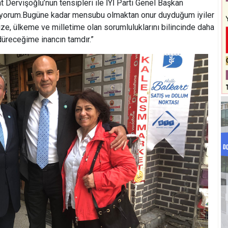
Dervişoğlu’nun tensipleri ile İYİ Parti Genel Başkan
uyorum.Bugüne kadar mensubu olmaktan onur duyduğum iyiler
ize, ülkeme ve milletime olan sorumluluklarını bilincinde daha
düreceğime inancın tamdır.”