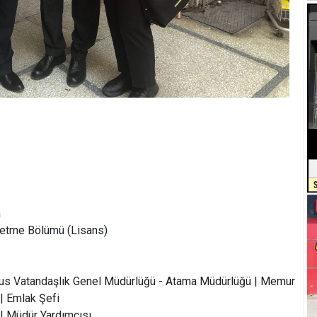
m
şletme Bölümü (Lisans)
üfus Vatandaşlık Genel Müdürlüğü - Atama Müdürlüğü | Memur
| Emlak Şefi
 | Müdür Yardımcısı