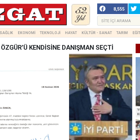
8,555
SAĞLIK
EKONOMİ
TEKNOLOJİ
HAYAT
KÜLTÜR - SANAT
TARIM
EĞİ
ÖZGÜR’Ü KENDİSİNE DANIŞMAN SEÇTİ
Y
K