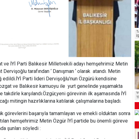
T
İ
t ve İYİ Parti Balıkesir Milletvekili adayı hemşehrimiz Metin
t Dervişoğlu tarafından ‘ Danışman ‘ olarak atandı. Metin
edildi.İYİ Parti lideri Dervişoğlu’nun Özgürü kendisine
ozgat ve Balıkesir kamuoyu ile yurt genelinde yaşamakta
e takdirle karşılandı.Özgür,yeni görevinin ilk aşamasında İYİ
Y
T
ğı mitingin hazırlıklarına katılarak çalışmalarına başladı.
ik görevlerini başarıyla tamamlayan ve emekli olduktan sonra
 atılan hemşehrimiz Metin Özgür İYİ partide bu önemli göreve
da şunları söyledi :