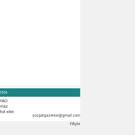
 2006
İRACI
lamaz
hüt eder.
yozgatgazetesi@gmail.com
FiByte