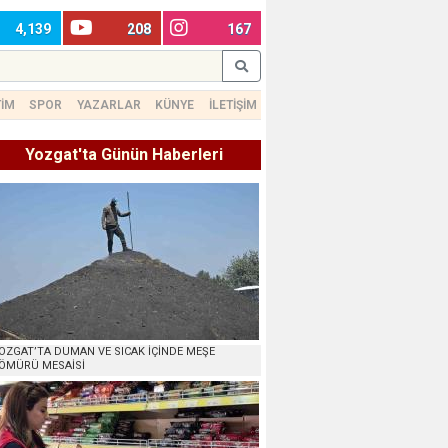
4,139
208
167
TİM
SPOR
YAZARLAR
KÜNYE
İLETİŞİM
Yozgat'ta Günün Haberleri
OZGAT’TA DUMAN VE SICAK İÇİNDE MEŞE
ÖMÜRÜ MESAİSİ