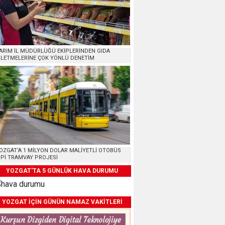
ARIM İL MÜDÜRLÜĞÜ EKİPLERİNDEN GIDA
ŞLETMELERİNE ÇOK YÖNLÜ DENETİM
OZGAT’A 1 MİLYON DOLAR MALİYETLİ OTOBÜS
İPİ TRAMVAY PROJESİ
YOZGAT'TA 5 GÜNLÜK HAVA DURUMU
YOZGAT İÇİN GÜNÜN NAMAZ VAKİTLERİ