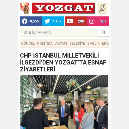
8,555
4,139
208
167
GÜNCEL
POLİTİKA
ASAYİŞ
BELEDİYE
SAĞLIK
EKONOMİ
TEKN
CHP İSTANBUL MİLLETVEKİLİ
İLGEZDİ’DEN YOZGAT’TA ESNAF
ZİYARETLERİ