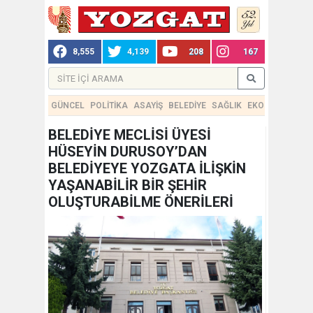
8,555
4,139
208
167
GÜNCEL
POLİTİKA
ASAYİŞ
BELEDİYE
SAĞLIK
EKONOMİ
TEKN
BELEDİYE MECLİSİ ÜYESİ
HÜSEYİN DURUSOY’DAN
BELEDİYEYE YOZGATA İLİŞKİN
YAŞANABİLİR BİR ŞEHİR
OLUŞTURABİLME ÖNERİLERİ