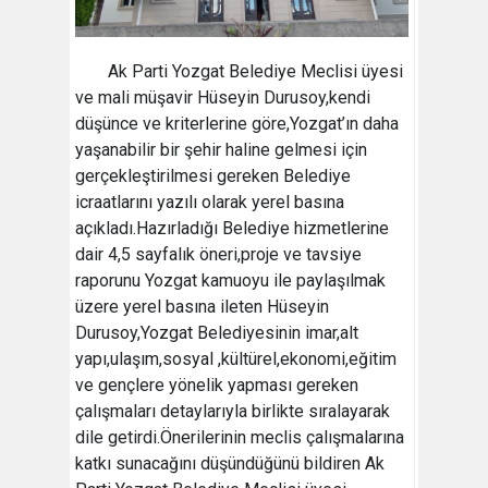
Ak Parti Yozgat Belediye Meclisi üyesi
ve mali müşavir Hüseyin Durusoy,kendi
düşünce ve kriterlerine göre,Yozgat’ın daha
yaşanabilir bir şehir haline gelmesi için
gerçekleştirilmesi gereken Belediye
icraatlarını yazılı olarak yerel basına
açıkladı.Hazırladığı Belediye hizmetlerine
dair 4,5 sayfalık öneri,proje ve tavsiye
raporunu Yozgat kamuoyu ile paylaşılmak
üzere yerel basına ileten Hüseyin
Durusoy,Yozgat Belediyesinin imar,alt
yapı,ulaşım,sosyal ,kültürel,ekonomi,eğitim
ve gençlere yönelik yapması gereken
çalışmaları detaylarıyla birlikte sıralayarak
dile getirdi.Önerilerinin meclis çalışmalarına
katkı sunacağını düşündüğünü bildiren Ak