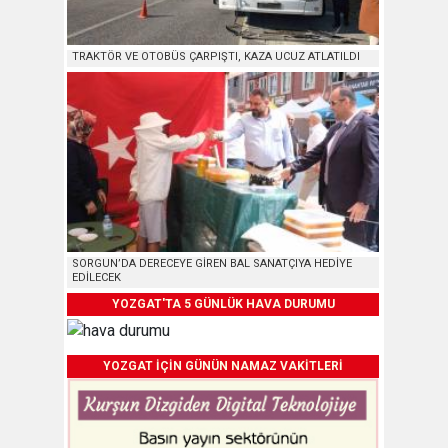
TRAKTÖR VE OTOBÜS ÇARPIŞTI, KAZA UCUZ ATLATILDI
SORGUN’DA DERECEYE GİREN BAL SANATÇIYA HEDİYE
EDİLECEK
YOZGAT'TA 5 GÜNLÜK HAVA DURUMU
YOZGAT İÇİN GÜNÜN NAMAZ VAKİTLERİ