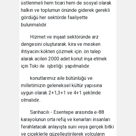
üstlenmeli hem ticari hem de sosyal olarak
halkın ve toplumun önünde giderek gerekli
gördüğü her sektörde faaliyette
bulunmalıdır.
Hizmet ve inşaat sektöründe arz
dengesini oluşturarak. kira ve mesken
ihtiyacını kökten çözmek için. ön talep
alarak acilen 2000 adet konut inşa etmek
için Toki ile işbirliği yapılmalıdır.
konutlarımız aile bütünlüğü ve
milletimizin geleneksel kültür yapısına
uygun olarak 2+1,3+1 ve 4+1 şeklinde
olmalıdır..
Sarıhacılı - Esentepe arasında e-88
karayolunun orta refüj ve kenarları insanları
ferahlatacak anlayışta suni veya gerçek bitki
ve çiçeklerle güzelleştirilerek yolcuların