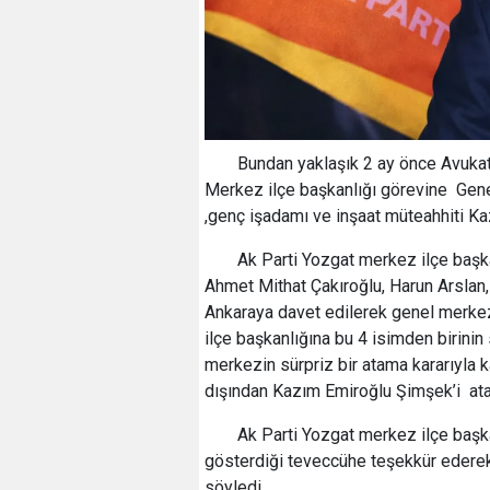
Bundan yaklaşık 2 ay önce Avukat
Merkez ilçe başkanlığı görevine Gene
,genç işadamı ve inşaat müteahhiti K
Ak Parti Yozgat merkez ilçe başkan
Ahmet Mithat Çakıroğlu, Harun Arslan
Ankaraya davet edilerek genel merkez
ilçe başkanlığına bu 4 isimden birini
merkezin sürpriz bir atama kararıyla k
dışından Kazım Emiroğlu Şimşek’i atad
Ak Parti Yozgat merkez ilçe başk
gösterdiği teveccühe teşekkür ederek
söyledi.