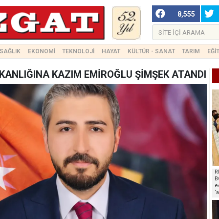
8,555
SAĞLIK
EKONOMİ
TEKNOLOJİ
HAYAT
KÜLTÜR - SANAT
TARIM
EĞİ
ŞKANLIĞINA KAZIM EMİROĞLU ŞİMŞEK ATANDI
R
B
e
‘