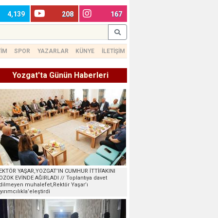
4,139
208
167
TİM
SPOR
YAZARLAR
KÜNYE
İLETİŞİM
Yozgat'ta Günün Haberleri
EKTÖR YAŞAR,YOZGAT’IN CUMHUR İTTİFAKINI
OZOK EVİNDE AĞIRLADI // Toplantıya davet
dilmeyen muhalefet,Rektör Yaşar’ı
ayırımcılıkla’eleştirdi