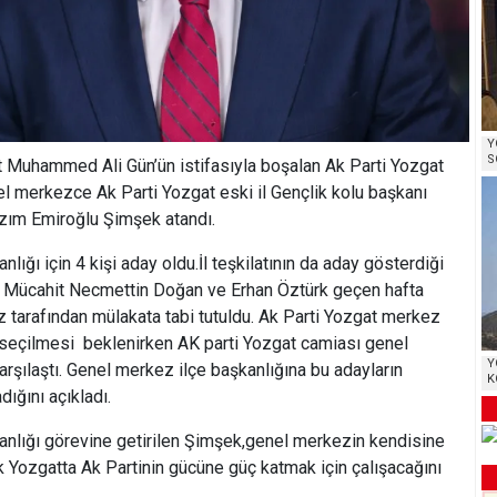
Y
S
 Muhammed Ali Gün’ün istifasıyla boşalan Ak Parti Yozgat
l merkezce Ak Parti Yozgat eski il Gençlik kolu başkanı
azım Emiroğlu Şimşek atandı.
lığı için 4 kişi aday oldu.İl teşkilatının da aday gösterdiği
, Mücahit Necmettin Doğan ve Erhan Öztürk geçen hafta
 tarafından mülakata tabi tutuldu. Ak Parti Yozgat merkez
n seçilmesi beklenirken AK parti Yozgat camiası genel
Y
arşılaştı. Genel merkez ilçe başkanlığına bu adayların
K
ığını açıkladı.
anlığı görevine getirilen Şimşek,genel merkezin kendisine
 Yozgatta Ak Partinin gücüne güç katmak için çalışacağını