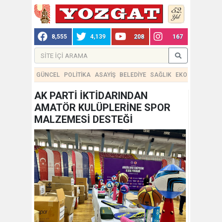
8,555
4,139
208
167
GÜNCEL
POLİTİKA
ASAYİŞ
BELEDİYE
SAĞLIK
EKONOMİ
TEKN
AK PARTİ İKTİDARINDAN
AMATÖR KULÜPLERİNE SPOR
MALZEMESİ DESTEĞİ