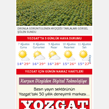
DRONLA GÖRÜNTÜLENEN AYÇİÇEĞİ TARLALARI GÖRSEL
ŞÖLEN SUNDU
YOZGAT'TA 5 GÜNLÜK HAVA DURUMU
YOZGAT İÇİN GÜNÜN NAMAZ VAKİTLERİ