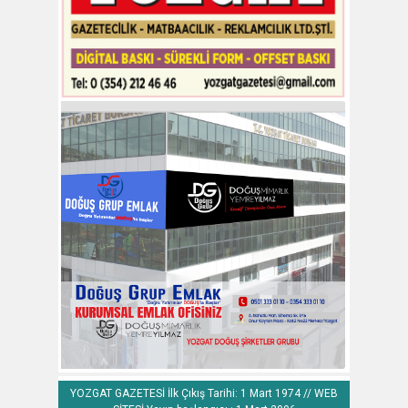
YOZGAT GAZETESİ İlk Çıkış Tarihi: 1 Mart 1974 // WEB