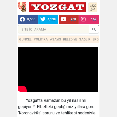
8,555
4,139
208
167
GÜNCEL
POLİTİKA
ASAYİŞ
BELEDİYE
SAĞLIK
EKONOMİ
TEKN
Yozgat’ta Ramazan bu yıl nasıl mı
geçiyor ? Elbetteki geçtiğimiz yıllara göre
‘Koronavirüs’ sorunu ve tehlikesi nedeniyle