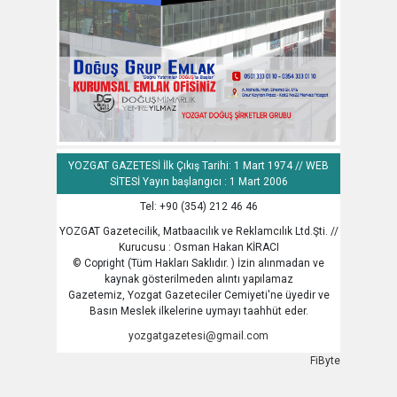
YOZGAT GAZETESİ İlk Çıkış Tarihi: 1 Mart 1974 // WEB
SİTESİ Yayın başlangıcı : 1 Mart 2006
Tel: +90 (354) 212 46 46
YOZGAT Gazetecilik, Matbaacılık ve Reklamcılık Ltd.Şti. //
Kurucusu : Osman Hakan KİRACI
© Copright (Tüm Hakları Saklıdır. ) İzin alınmadan ve
kaynak gösterilmeden alıntı yapılamaz
Gazetemiz, Yozgat Gazeteciler Cemiyeti'ne üyedir ve
Basın Meslek ilkelerine uymayı taahhüt eder.
yozgatgazetesi@gmail.com
FiByte