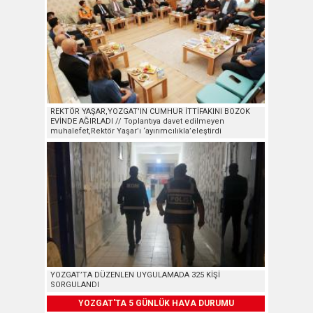
REKTÖR YAŞAR,YOZGAT’IN CUMHUR İTTİFAKINI BOZOK
EVİNDE AĞIRLADI // Toplantıya davet edilmeyen
muhalefet,Rektör Yaşar’ı ‘ayırımcılıkla’eleştirdi
YOZGAT’TA DÜZENLEN UYGULAMADA 325 KİŞİ
SORGULANDI
YOZGAT'TA 5 GÜNLÜK HAVA DURUMU