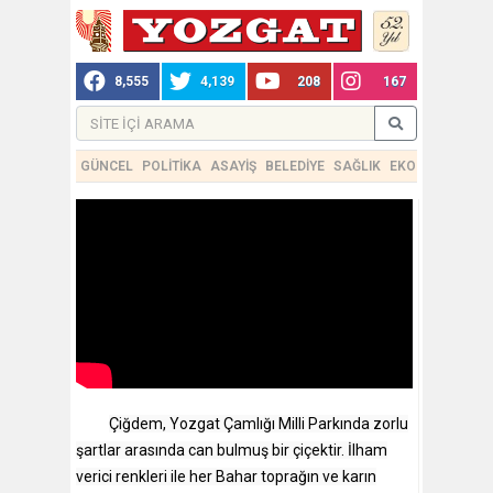
8,555
4,139
208
167
GÜNCEL
POLİTİKA
ASAYİŞ
BELEDİYE
SAĞLIK
EKONOMİ
TEKN
Çiğdem, Yozgat Çamlığı Milli Parkında zorlu
şartlar arasında can bulmuş bir çiçektir. İlham
verici renkleri ile her Bahar toprağın ve karın