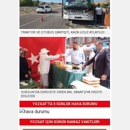
TRAKTÖR VE OTOBÜS ÇARPIŞTI, KAZA UCUZ ATLATILDI
SORGUN’DA DERECEYE GİREN BAL SANATÇIYA HEDİYE
EDİLECEK
YOZGAT'TA 5 GÜNLÜK HAVA DURUMU
YOZGAT İÇİN GÜNÜN NAMAZ VAKİTLERİ