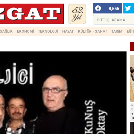
8,555
SAĞLIK
EKONOMİ
TEKNOLOJİ
HAYAT
KÜLTÜR - SANAT
TARIM
EĞİ
R
B
e
‘