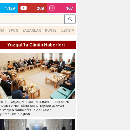
4,139
208
167
TİM
SPOR
YAZARLAR
KÜNYE
İLETİŞİM
Yozgat'ta Günün Haberleri
EKTÖR YAŞAR,YOZGAT’IN CUMHUR İTTİFAKINI
OZOK EVİNDE AĞIRLADI // Toplantıya davet
dilmeyen muhalefet,Rektör Yaşar’ı
ayırımcılıkla’eleştirdi