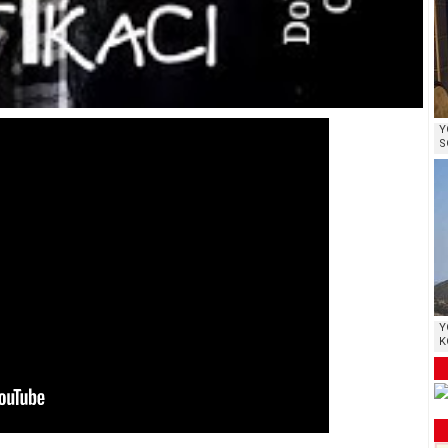
Y
S
Y
K