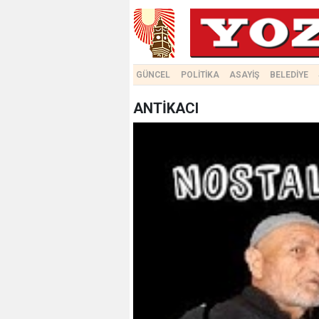
GÜNCEL
POLİTİKA
ASAYİŞ
BELEDİYE
ANTİKACI