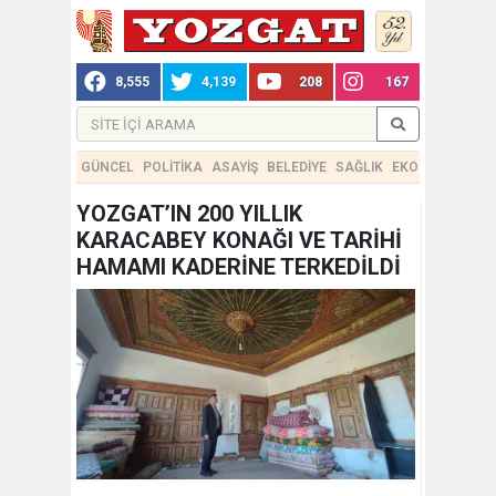
8,555
4,139
208
167
GÜNCEL
POLİTİKA
ASAYİŞ
BELEDİYE
SAĞLIK
EKONOMİ
TEKN
YOZGAT’IN 200 YILLIK
KARACABEY KONAĞI VE TARİHİ
HAMAMI KADERİNE TERKEDİLDİ