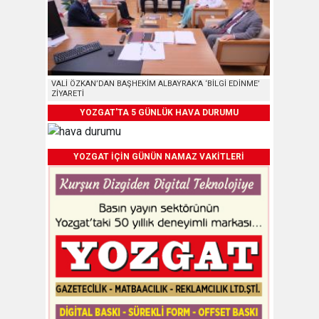
VALİ ÖZKAN’DAN BAŞHEKİM ALBAYRAK’A ‘BİLGİ EDİNME’
ZİYARETİ
YOZGAT'TA 5 GÜNLÜK HAVA DURUMU
YOZGAT İÇİN GÜNÜN NAMAZ VAKİTLERİ