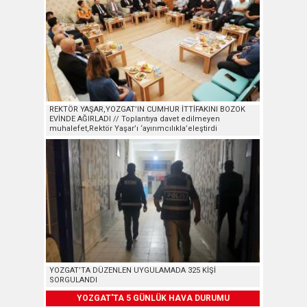
REKTÖR YAŞAR,YOZGAT’IN CUMHUR İTTİFAKINI BOZOK
EVİNDE AĞIRLADI // Toplantıya davet edilmeyen
muhalefet,Rektör Yaşar’ı ‘ayırımcılıkla’eleştirdi
YOZGAT’TA DÜZENLEN UYGULAMADA 325 KİŞİ
SORGULANDI
YOZGAT'TA 5 GÜNLÜK HAVA DURUMU