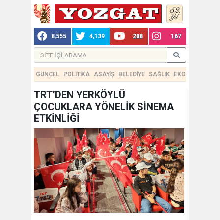
8,555
4,139
208
167
GÜNCEL
POLİTİKA
ASAYİŞ
BELEDİYE
SAĞLIK
EKONOMİ
TEKN
TRT’DEN YERKÖYLÜ
ÇOCUKLARA YÖNELİK SİNEMA
ETKİNLİĞİ