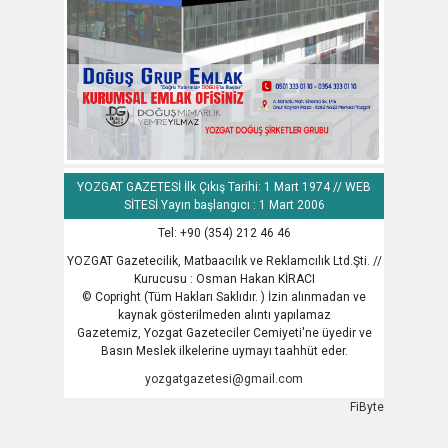
YOZGAT GAZETESİ İlk Çıkış Tarihi: 1 Mart 1974 // WEB
SİTESİ Yayın başlangıcı : 1 Mart 2006
Tel: +90 (354) 212 46 46
YOZGAT Gazetecilik, Matbaacılık ve Reklamcılık Ltd.Şti. //
Kurucusu : Osman Hakan KİRACI
© Copright (Tüm Hakları Saklıdır. ) İzin alınmadan ve
kaynak gösterilmeden alıntı yapılamaz
Gazetemiz, Yozgat Gazeteciler Cemiyeti'ne üyedir ve
Basın Meslek ilkelerine uymayı taahhüt eder.
yozgatgazetesi@gmail.com
FiByte