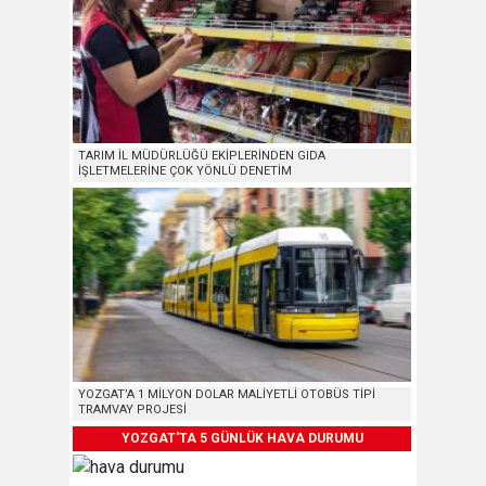
TARIM İL MÜDÜRLÜĞÜ EKİPLERİNDEN GIDA
İŞLETMELERİNE ÇOK YÖNLÜ DENETİM
YOZGAT’A 1 MİLYON DOLAR MALİYETLİ OTOBÜS TİPİ
TRAMVAY PROJESİ
YOZGAT'TA 5 GÜNLÜK HAVA DURUMU