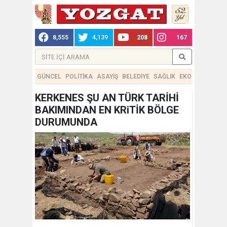
8,555
4,139
208
167
GÜNCEL
POLİTİKA
ASAYİŞ
BELEDİYE
SAĞLIK
EKONOMİ
TEKN
KERKENES ŞU AN TÜRK TARİHİ
BAKIMINDAN EN KRiTİK BÖLGE
DURUMUNDA