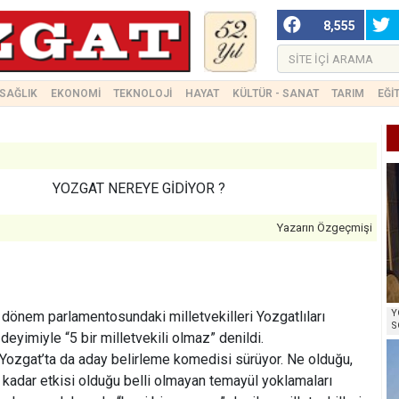
8,555
SAĞLIK
EKONOMİ
TEKNOLOJİ
HAYAT
KÜLTÜR - SANAT
TARIM
EĞİ
YOZGAT NEREYE GİDİYOR ?
Yazarın Özgeçmişi
Y
 dönem parlamentosundaki milletvekilleri Yozgatlıları
S
deyimiyle “5 bir milletvekili olmaz” denildi.
Yozgat’ta da aday belirleme komedisi sürüyor. Ne olduğu,
e kadar etkisi olduğu belli olmayan temayül yoklamaları