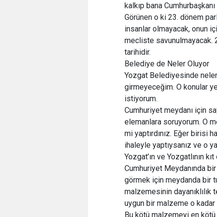
kalkıp bana Cumhurbaşkanı 
Görünen o ki 23. dönem parl
insanlar olmayacak, onun içi
mecliste savunulmayacak. 2
tarihidir.
Belediye de Neler Oluyor
Yozgat Belediyesinde neler 
girmeyeceğim. O konular yet
istiyorum.
Cumhuriyet meydanı için sa
elemanlara soruyorum. O mey
mi yaptırdınız. Eğer birisi 
ihaleyle yaptıysanız ve o y
Yozgat’ın ve Yozgatlının kıt
Cumhuriyet Meydanında bir
görmek için meydanda bir t
malzemesinin dayanıklılık t
uygun bir malzeme o kadar 
Bu kötü malzemeyi en kötü i