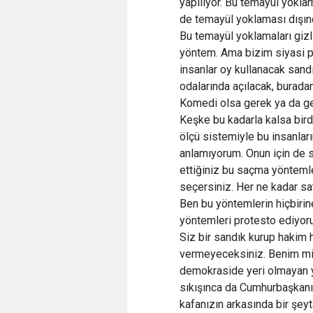
yapılıyor. Bu temayül yoklam
de temayül yoklaması dışınd
Bu temayül yoklamaları gizli
yöntem. Ama bizim siyasi p
insanlar oy kullanacak sand
odalarında açılacak, buradan
Komedi olsa gerek ya da ge
Keşke bu kadarla kalsa bird
ölçü sistemiyle bu insanların
anlamıyorum. Onun için de s
ettiğiniz bu saçma yöntemler 
seçersiniz. Her ne kadar sa
Ben bu yöntemlerin hiçbiri
yöntemleri protesto ediyor
Siz bir sandık kurup hakim 
vermeyeceksiniz. Benim mil
demokraside yeri olmayan y
sıkışınca da Cumhurbaşkanı
kafanızın arkasında bir şey