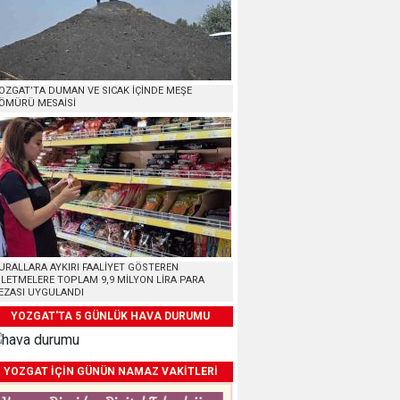
OZGAT’TA DUMAN VE SICAK İÇİNDE MEŞE
ÖMÜRÜ MESAİSİ
URALLARA AYKIRI FAALİYET GÖSTEREN
ŞLETMELERE TOPLAM 9,9 MİLYON LİRA PARA
EZASI UYGULANDI
YOZGAT'TA 5 GÜNLÜK HAVA DURUMU
YOZGAT İÇİN GÜNÜN NAMAZ VAKİTLERİ