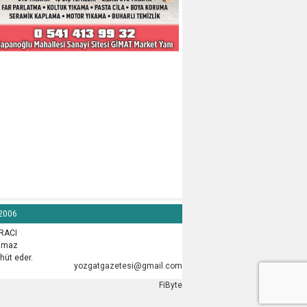
 2006
İRACI
lamaz
hüt eder.
yozgatgazetesi@gmail.com
FiByte