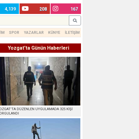
4,139
208
167
TİM
SPOR
YAZARLAR
KÜNYE
İLETİŞİM
Yozgat'ta Günün Haberleri
OZGAT’TA DÜZENLEN UYGULAMADA 325 KİŞİ
ORGULANDI