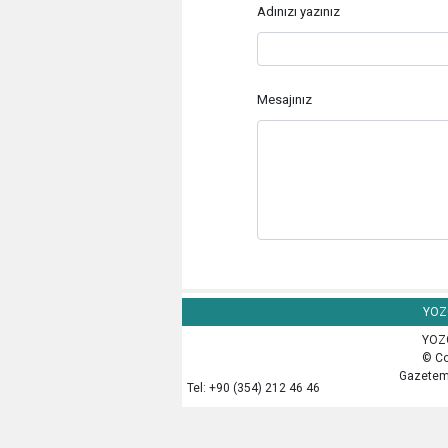
Adınızı yazınız
Mesajınız
YOZG
YOZG
© Co
Gazetemi
Tel: +90 (354) 212 46 46