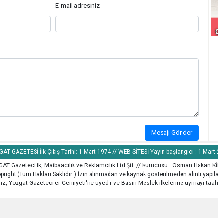
E-mail adresiniz
Mesajı Gönder
AT GAZETESİ İlk Çıkış Tarihi: 1 Mart 1974 // WEB SİTESİ Yayın başlangıcı : 1 Mart
AT Gazetecilik, Matbaacılık ve Reklamcılık Ltd.Şti. // Kurucusu : Osman Hakan K
pright (Tüm Hakları Saklıdır. ) İzin alınmadan ve kaynak gösterilmeden alıntı yapı
z, Yozgat Gazeteciler Cemiyeti'ne üyedir ve Basın Meslek ilkelerine uymayı taah