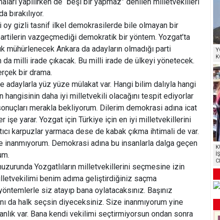
aları yapılırken de “beşi bir yapmaz” denilen milletvekilleri
a bırakılıyor.
 oy gizli tasnif ilkel demokrasilerde bile olmayan bir
artilerin vazgeçmediği demokratik bir yöntem. Yozgat’ta
ık mühürlenecek Ankara da adayların olmadığı parti
Y
K
 da milli irade çıkacak. Bu milli irade de ülkeyi yönetecek.
rçek bir drama.
e adaylarla yüz yüze mülakat var. Hangi bilim dalıyla hangi
 hangisinin daha iyi milletvekili olacağını tespit ediyorlar
onuçları merakla bekliyorum. Dilerim demokrasi adına icat
işe yarar. Yozgat için Türkiye için en iyi milletvekillerini
tıcı karpuzlar yarmaca dese de kabak çıkma ihtimali de var.
ne inanmıyorum. Demokrasi adına bu insanlarla dalga geçen
K
um.
İ
C
huzurunda Yozgatlıların milletvekillerini seçmesine izin
letvekilimi benim adıma geliştirdiğiniz saçma
öntemlerle siz atayıp bana oylatacaksınız. Başınız
nı da halk seçsin diyeceksiniz. Size inanmıyorum yine
tanlık var. Bana kendi vekilimi seçtirmiyorsun ondan sonra