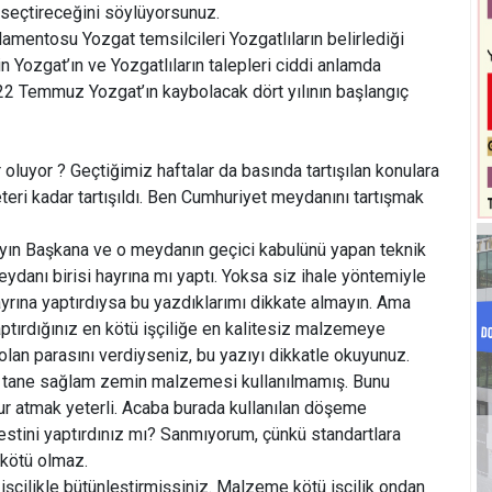
seçtireceğini söylüyorsunuz.
amentosu Yozgat temsilcileri Yozgatlıların belirlediği
n Yozgat’ın ve Yozgatlıların talepleri ciddi anlamda
2 Temmuz Yozgat’ın kaybolacak dört yılının başlangıç
oluyor ? Geçtiğimiz haftalar da basında tartışılan konulara
eri kadar tartışıldı. Ben Cumhuriyet meydanını tartışmak
yın Başkana ve o meydanın geçici kabulünü yapan teknik
danı birisi hayrına mı yaptı. Yoksa siz ihale yöntemiyle
hayrına yaptırdıysa bu yazdıklarımı dikkate almayın. Ama
aptırdığınız en kötü işçiliğe en kalitesiz malzemeye
 olan parasını verdiyseniz, bu yazıyı dikkatle okuyunuz.
 tane sağlam zemin malzemesi kullanılmamış. Bunu
ur atmak yeterli. Acaba burada kullanılan döşeme
estini yaptırdınız mı? Sanmıyorum, çünkü standartlara
kötü olmaz.
şçilikle bütünleştirmişsiniz. Malzeme kötü işçilik ondan