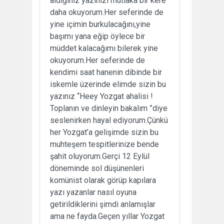
aldığınız yazınızı mutlaka bir kere
daha okuyorum.Her seferinde de
yine içimin burkulacağını,yine
başımı yana eğip öylece bir
müddet kalacağımı bilerek yine
okuyorum.Her seferinde de
kendimi saat hanenin dibinde bir
iskemle üzerinde elimde sizin bu
yazınız “Heey Yozgat ahalisi !
Toplanın ve dinleyin bakalım ”diye
seslenirken hayal ediyorum.Çünkü
her Yozgat’a gelişimde sizin bu
muhteşem tespitlerinize bende
şahit oluyorum.Gerçi 12 Eylül
döneminde sol düşünenleri
komünist olarak görüp kapılara
yazı yazanlar nasıl oyuna
getirildiklerini şimdi anlamışlar
ama ne fayda.Geçen yıllar Yozgat