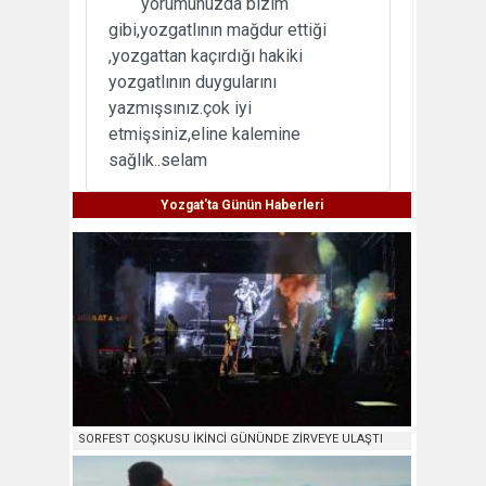
yorumunuzda bizim
gibi,yozgatlının mağdur ettiği
,yozgattan kaçırdığı hakiki
yozgatlının duygularını
yazmışsınız.çok iyi
etmişsiniz,eline kalemine
sağlık..selam
Yozgat'ta Günün Haberleri
SORFEST COŞKUSU İKİNCİ GÜNÜNDE ZİRVEYE ULAŞTI