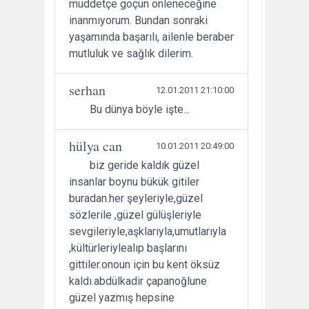
müddetçe göçün önleneceğine
inanmıyorum. Bundan sonraki
yaşamında başarılı, ailenle beraber
mutluluk ve sağlık dilerim.
serhan
12.01.2011 21:10:00
Bu dünya böyle işte...
hülya can
10.01.2011 20:49:00
biz geride kaldık güzel
insanlar boynu bükük gitiler
buradan.her şeyleriyle,güzel
sözlerile ,güzel gülüşleriyle
sevgileriyle,aşklarıyla,umutlarıyla
,kültürleriylealıp başlarını
gittiler.onoun için bu kent öksüz
kaldı.abdülkadir çapanoğlune
güzel yazmış hepsine