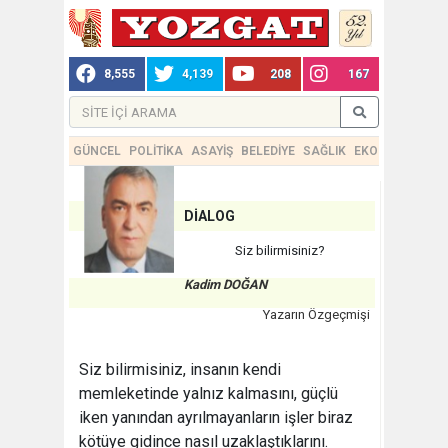
8,555
4,139
208
167
GÜNCEL
POLİTİKA
ASAYİŞ
BELEDİYE
SAĞLIK
EKONOMİ
TEKN
DİALOG
Siz bilirmisiniz?
Kadim DOĞAN
Yazarın Özgeçmişi
Siz bilirmisiniz, insanın kendi
memleketinde yalnız kalmasını, güçlü
iken yanından ayrılmayanların işler biraz
kötüye gidince nasıl uzaklaştıklarını.