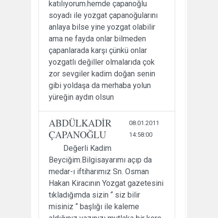
katılıyorum.hemde çapanoğlu
soyadı ile yozgat çapanoğularını
anlaya bilse yine yozgat olabilir
ama ne fayda onlar bilmeden
çapanlarada karşı çünkü onlar
yozgatlı değiller olmalarıda çok
zor sevgiler kadim doğan senin
gibi yoldaşa da merhaba yolun
yüreğin aydın olsun
ABDÜLKADİR
08.01.2011
ÇAPANOĞLU
14:58:00
Değerli Kadim
Beyciğim.Bilgisayarımı açıp da
medar-ı iftiharımız Sn. Osman
Hakan Kiracının Yozgat gazetesini
tıkladığımda sizin “ siz bilir
misiniz “ başlığı ile kaleme