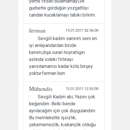
yeme fırsatı bulamamayı,ve
gurbette gördüğün yozgattlıyı
candan kucaklamayı tabiki bilirim.
ferman
15.01.2011 02:56:00
Sevgili kadim sanırım seni en
iyi anlayandardan biride
benim,dışa vuran hoyratlıgın
aslında icdeki fırtınayı
yansıtamamsı kadar kötü birşey
yoktur.ferman ben
Mühendis
13.01.2011 12:30:00
Sevgili Kadim abi; Yazını çok
beğendim. Belki bende
ayrılacağım için çok duygulandım.
Bu memlekette işsizlik,
çekememezlik, kıskançlık olduğu