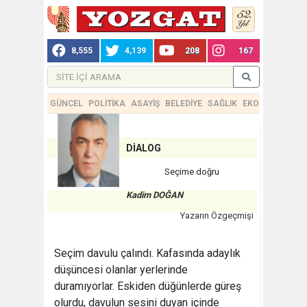
8,555
4,139
208
167
GÜNCEL
POLİTİKA
ASAYİŞ
BELEDİYE
SAĞLIK
EKONOMİ
TEKN
DİALOG
Seçime doğru
Kadim DOĞAN
Yazarın Özgeçmişi
Seçim davulu çalındı. Kafasında adaylık
düşüncesi olanlar yerlerinde
duramıyorlar. Eskiden düğünlerde güreş
olurdu, davulun sesini duyan içinde