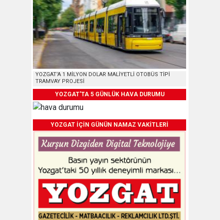
YOZGAT’A 1 MİLYON DOLAR MALİYETLİ OTOBÜS TİPİ
TRAMVAY PROJESİ
YOZGAT'TA 5 GÜNLÜK HAVA DURUMU
YOZGAT İÇİN GÜNÜN NAMAZ VAKİTLERİ