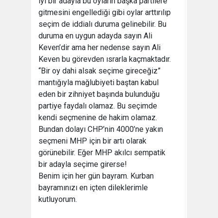
iyi bir adayla bu oyların başka partilere
gitmesini engellediği gibi oylar arttırılıp
seçim de iddialı duruma gelinebilir. Bu
duruma en uygun adayda sayın Ali
Keven’dir ama her nedense sayın Ali
Keven bu görevden ısrarla kaçmaktadır.
“Bir oy dahi alsak seçime gireceğiz”
mantığıyla mağlubiyeti baştan kabul
eden bir zihniyet başında bulunduğu
partiye faydalı olamaz. Bu seçimde
kendi seçmenine de hakim olamaz.
Bundan dolayı CHP’nin 4000’ne yakın
seçmeni MHP için bir artı olarak
görünebilir. Eğer MHP akılcı sempatik
bir adayla seçime girerse!
Benim için her gün bayram. Kurban
bayramınızı en içten dileklerimle
kutluyorum.