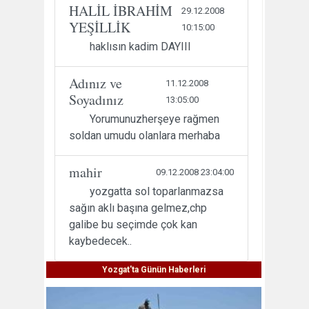
HALİL İBRAHİM
29.12.2008
YEŞİLLİK
10:15:00
haklısın kadim DAYIII
Adınız ve
11.12.2008
Soyadınız
13:05:00
Yorumunuzherşeye rağmen
soldan umudu olanlara merhaba
mahir
09.12.2008 23:04:00
yozgatta sol toparlanmazsa
sağın aklı başına gelmez,chp
galibe bu seçimde çok kan
kaybedecek..
Yozgat'ta Günün Haberleri