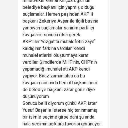
milletvekili Kemal Kılıçdaroğlu’nun
belediye başkanı için yapmış olduğu
suçlamalar. Hemen peşinden AKP İl
başkanı Zekeriya Avşar ile ilgili basına
yansıyan suçlamalar sanırım parti içi
kavgaların sonucu olsa gerek.
AKP’liler Yozgat’ta muhalefetin zayıf
kaldığının farkına vardılar. Kendi
muhalefetlerini oluşturmaya karar
verdiler. Şimdilerde MHP’nin, CHP’nin
yapamadığı muhalefeti AKP kendi
yapıyor. Biraz zaman alsa da bu
kavganın sonunda hem il başkanı hem
de belediye başkanı zarar görür diye
düşünüyorum.
Sonucu belli diyorum çünkü AKP, ister
Yusuf Başer’le isterse hiç tanınmamış
bir isimle seçime girse dahi şu anda
hala secimin açık ara favorisi görünüyor.