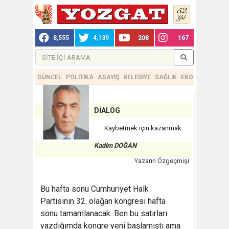
8,555
4,139
208
167
GÜNCEL
POLİTİKA
ASAYİŞ
BELEDİYE
SAĞLIK
EKONOMİ
TEKN
DİALOG
Kaybetmek için kazanmak
Kadim DOĞAN
Yazarın Özgeçmişi
Bu hafta sonu Cumhuriyet Halk
Partisinin 32. olağan kongresi hafta
sonu tamamlanacak. Ben bu satırları
yazdığımda kongre yeni başlamıştı ama