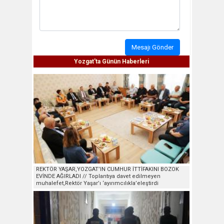
Mesajı Gönder
Yozgat'ta Günün Haberleri
REKTÖR YAŞAR,YOZGAT’IN CUMHUR İTTİFAKINI BOZOK
EVİNDE AĞIRLADI // Toplantıya davet edilmeyen
muhalefet,Rektör Yaşar’ı ‘ayırımcılıkla’eleştirdi