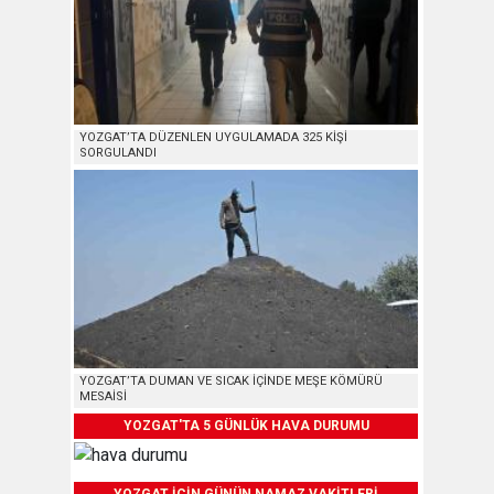
YOZGAT’TA DÜZENLEN UYGULAMADA 325 KİŞİ
SORGULANDI
YOZGAT’TA DUMAN VE SICAK İÇİNDE MEŞE KÖMÜRÜ
MESAİSİ
YOZGAT'TA 5 GÜNLÜK HAVA DURUMU
YOZGAT İÇİN GÜNÜN NAMAZ VAKİTLERİ