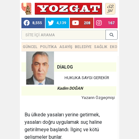
8,555
4,139
208
167
GÜNCEL
POLİTİKA
ASAYİŞ
BELEDİYE
SAĞLIK
EKONOMİ
TEKN
DİALOG
HUKUKA SAYGI GEREKİR
Kadim DOĞAN
Yazarın Özgeçmişi
Bu ülkede yasaları yerine getirmek,
yasaları doğru uygulamak suç haline
getirilmeye başlandı. İlginç ve kötü
gelişmeler bunlar.