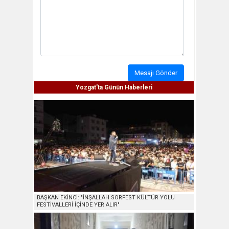
Mesajı Gönder
Yozgat'ta Günün Haberleri
BAŞKAN EKİNCİ: "İNŞALLAH SORFEST KÜLTÜR YOLU
FESTİVALLERİ İÇİNDE YER ALIR"