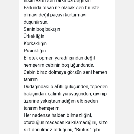
insan varki sen farkında değilsin.
Farkında olsan ne olacak sen birlikte
olmayı değil paçayı kurtarmayı
düşünürsün.
Senin boş bakışın
Ürkekliğin
Korkaklığın
Pısırıklığın.
El etek öpmen yaradılışından değil
hemşerim cebinin boşluğundandır.
Cebin biraz dolmaya görsün seni hemen
tanırım.
Dudağındaki o afilli gülüşünden, tepeden
bakışından, çalımlı yürüyüşünden, giyinip
üzerine yakıştıramadığım elbiseden
tanırım hemşerim.
Her nedense halden bilmezliğini,
oturduğun masadan kalkılamadığını, size
sırt dönülmez olduğunu, “Brütüs” gibi