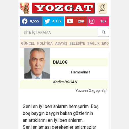
8,555
4,139
208
167
GÜNCEL
POLİTİKA
ASAYİŞ
BELEDİYE
SAĞLIK
EKONOMİ
TEKN
DİALOG
Hemşerim !
Kadim DOĞAN
Yazarın Özgeçmişi
Seni en iyi ben anlarım hemşerim. Boş
boş baygın baygın bakan gözlerinin
anlattıklarını en iyi ben anlarım.
Seni anlaması gerekenler anlamazlar