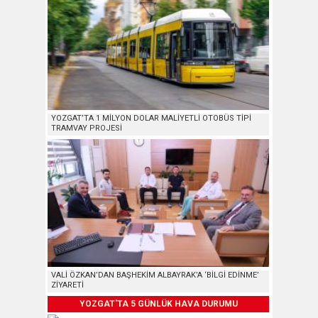
YOZGAT’TA 1 MİLYON DOLAR MALİYETLİ OTOBÜS TİPİ
TRAMVAY PROJESİ
VALİ ÖZKAN’DAN BAŞHEKİM ALBAYRAK’A ‘BİLGİ EDİNME’
ZİYARETİ
YOZGAT'TA 5 GÜNLÜK HAVA DURUMU