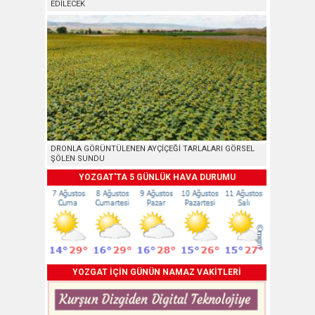
EDİLECEK
DRONLA GÖRÜNTÜLENEN AYÇİÇEĞİ TARLALARI GÖRSEL
ŞÖLEN SUNDU
YOZGAT'TA 5 GÜNLÜK HAVA DURUMU
YOZGAT İÇİN GÜNÜN NAMAZ VAKİTLERİ