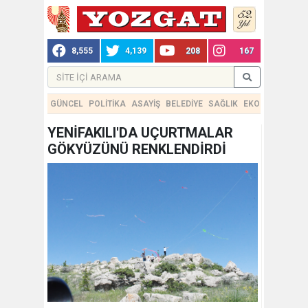
8,555
4,139
208
167
GÜNCEL
POLİTİKA
ASAYİŞ
BELEDİYE
SAĞLIK
EKONOMİ
TEKN
YENİFAKILI'DA UÇURTMALAR
GÖKYÜZÜNÜ RENKLENDİRDİ