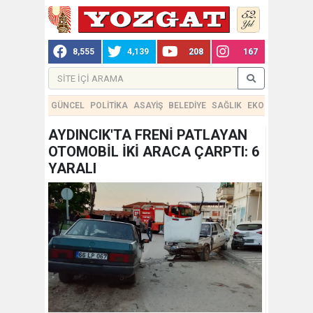
8,555
4,139
208
167
GÜNCEL
POLİTİKA
ASAYİŞ
BELEDİYE
SAĞLIK
EKONOMİ
TEKN
AYDINCIK'TA FRENİ PATLAYAN
OTOMOBİL İKİ ARACA ÇARPTI: 6
YARALI