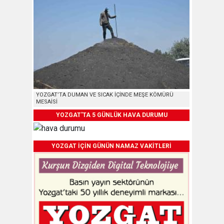
YOZGAT’TA DUMAN VE SICAK İÇİNDE MEŞE KÖMÜRÜ
MESAİSİ
YOZGAT'TA 5 GÜNLÜK HAVA DURUMU
YOZGAT İÇİN GÜNÜN NAMAZ VAKİTLERİ