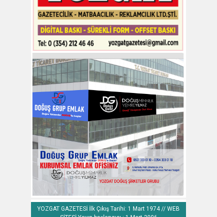
YOZGAT GAZETESİ İlk Çıkış Tarihi: 1 Mart 1974 // WEB