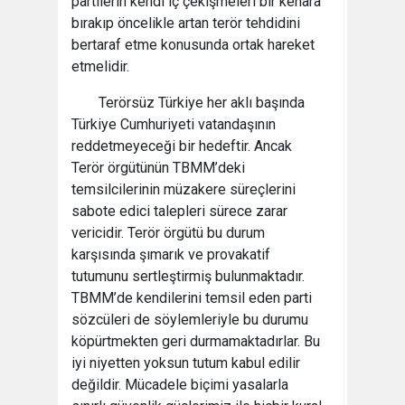
partilerin kendi iç çekişmeleri bir kenara
bırakıp öncelikle artan terör tehdidini
bertaraf etme konusunda ortak hareket
etmelidir.
Terörsüz Türkiye her aklı başında
Türkiye Cumhuriyeti vatandaşının
reddetmeyeceği bir hedeftir. Ancak
Terör örgütünün TBMM’deki
temsilcilerinin müzakere süreçlerini
sabote edici talepleri sürece zarar
vericidir. Terör örgütü bu durum
karşısında şımarık ve provakatif
tutumunu sertleştirmiş bulunmaktadır.
TBMM’de kendilerini temsil eden parti
sözcüleri de söylemleriyle bu durumu
köpürtmekten geri durmamaktadırlar. Bu
iyi niyetten yoksun tutum kabul edilir
değildir. Mücadele biçimi yasalarla