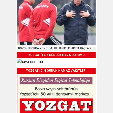
BOZOKSPORDA YÖNETİM LİG HAZIRLIKLARINA BAŞLADI
YOZGAT'TA 5 GÜNLÜK HAVA DURUMU
YOZGAT İÇİN GÜNÜN NAMAZ VAKİTLERİ