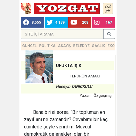
8,555
4,139
208
167
GÜNCEL
POLİTİKA
ASAYİŞ
BELEDİYE
SAĞLIK
EKONOMİ
TEKN
UFUKTA IŞIK
TERÖRÜN AMACI
Hüseyin TANRIKULU
Yazarın Özgeçmişi
Bana birisi sorsa; “Bir toplumun en
zayıf anı ne zamandır? Cevabımı bir kaç
cümlede şöyle verirdim: Mevcut
demokratik gelenekleri olan bir