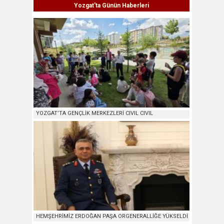
Yozgat'ta Günün Haberleri
YOZGAT’TA GENÇLİK MERKEZLERİ CIVIL CIVIL
HEMŞEHRİMİZ ERDOĞAN PAŞA ORGENERALLİĞE YÜKSELDİ