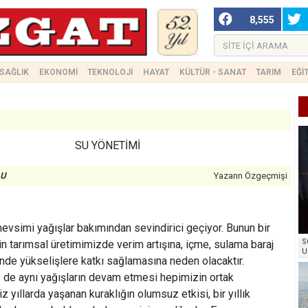
8,555
SAĞLIK
EKONOMİ
TEKNOLOJİ
HAYAT
KÜLTÜR - SANAT
TARIM
EĞİ
SU YÖNETİMİ
LU
Yazarın Özgeçmişi
mevsimi yağışlar bakımından sevindirici geçiyor. Bunun bir
S
in tarımsal üretimimizde verim artışına, içme, sulama baraj
U
nde yükselişlere katkı sağlamasına neden olacaktır.
de aynı yağışların devam etmesi hepimizin ortak
miz yıllarda yaşanan kuraklığın olumsuz etkisi, bir yıllık