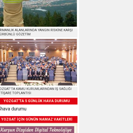
RMANLIK ALANLARINDA YANGIN RİSKİNE KARŞI
ÜRBÜNLÜ GÖZETİM
OZGAT’TA KAMU KURUMLARINDAN İŞ SAĞLIĞI
STİŞARE TOPLANTISI
YOZGAT'TA 5 GÜNLÜK HAVA DURUMU
YOZGAT İÇİN GÜNÜN NAMAZ VAKİTLERİ