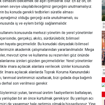
k olmasını beklemek de aşırı iyimserlik olur. En az on, on
istenen seviye ulaşılabileceğimiz gerçeğini unutmamalıyız.
in bu konuda gerekli tedbirleri süratle alması
 kaynağımız olduğu gerçeği asla unutulmamalı, su
nusunda iş ve eylem birliği sağlanmalıdır.
O
D
 kullanımı konusunda merkezi yönetim ile yerel yönetimler
erisinde, gerçekçi, akılcı, sürdürülebilir, bilimsel
en hayata geçirmelidir. Bu konudaki dünyadaki bilimsel
lerimizin akademik çalışmalarından yararlanılmalıdır. Mega
mler, mevcut içme ve kullanma su rezervleri göz önünde
lanlarına izinleri gözden geçirmelidirler. Yerel yönetimler
ikle imara açılacak alanlara verilecek izinler konusunda
Y
dir. İmara açılacak alanlarda Toprak Koruma Kanunundaki
İ
lı, tarımsal üretimimizi azaltacak, bizi gıdada dışa bağımlı
 derhal son verilmesi gerekir.
ylerimizi yutan, tarımsal üretim faaliyetlerini baltalayan,
 yanlışdan bir an önce kurtulmak gerekiyor. Bu yanlışın acı
erimizi de yaşanmaz hale getirmiş olmakla hissediyoruz. Yine