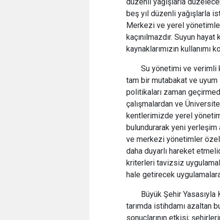
düzenli yağışlarla düzelece
beş yıl düzenli yağışlarla 
Merkezi ve yerel yönetimler
kaçınılmazdır. Suyun hayat
kaynaklarımızın kullanımı ko
Su yönetimi ve verimli
tam bir mutabakat ve uyum iç
politikaları zaman geçirmed
çalışmalardan ve Üniversite
kentlerimizde yerel yöneti
bulundurarak yeni yerleşim a
ve merkezi yönetimler özell
daha duyarlı hareket etmeli
kriterleri tavizsiz uygulama
hale getirecek uygulamalara
Büyük Şehir Yasasıyla Kö
tarımda istihdamı azaltan bu
sonuçlarının etkisi; şehirl