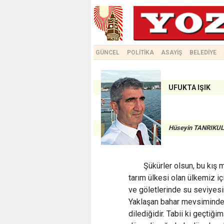
GÜNCEL
POLİTİKA
ASAYİŞ
BELEDİYE
UFUKTA IŞIK
Hüseyin TANRIKU
Şükürler olsun, bu kış 
tarım ülkesi olan ülkemiz iç
ve göletlerinde su seviyesi
Yaklaşan bahar mevsiminde 
dilediğidir. Tabii ki geçtiği