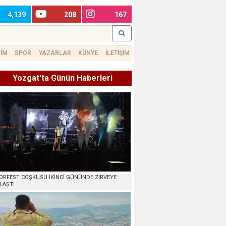
4,139
208
167
TİM
SPOR
YAZARLAR
KÜNYE
İLETİŞİM
Yozgat'ta Günün Haberleri
ORFEST COŞKUSU İKİNCİ GÜNÜNDE ZİRVEYE
LAŞTI