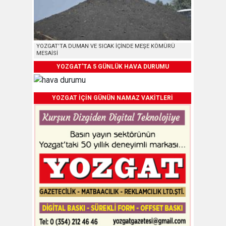
YOZGAT’TA DUMAN VE SICAK İÇİNDE MEŞE KÖMÜRÜ
MESAİSİ
YOZGAT'TA 5 GÜNLÜK HAVA DURUMU
YOZGAT İÇİN GÜNÜN NAMAZ VAKİTLERİ