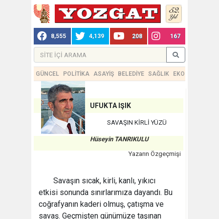
8,555
4,139
208
167
GÜNCEL
POLİTİKA
ASAYİŞ
BELEDİYE
SAĞLIK
EKONOMİ
TEKN
UFUKTA IŞIK
SAVAŞIN KİRLİ YÜZÜ
Hüseyin TANRIKULU
Yazarın Özgeçmişi
Savaşın sıcak, kirli, kanlı, yıkıcı
etkisi sonunda sınırlarımıza dayandı. Bu
coğrafyanın kaderi olmuş, çatışma ve
savaş. Geçmişten günümüze taşınan