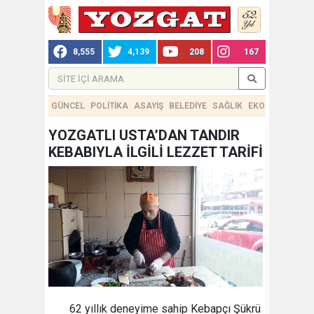
8,555
4,139
208
167
GÜNCEL
POLİTİKA
ASAYİŞ
BELEDİYE
SAĞLIK
EKONOMİ
TEKN
YOZGATLI USTA’DAN TANDIR
KEBABIYLA İLGİLİ LEZZET TARİFİ
62 yıllık deneyime sahip Kebapçı Şükrü