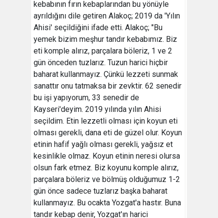
kebabının fırın kebaplarından bu yönüyle
ayrıldığını dile getiren Alakoç; 2019 da 'Yılın
Ahisi' seçildiğini ifade etti. Alakoç; "Bu
yemek bizim meşhur tandır kebabımız. Biz
eti komple alırız, parçalara böleriz, 1 ve 2
gün önceden tuzlarız. Tuzun harici hiçbir
baharat kullanmayız. Çünkü lezzeti sunmak
sanattır onu tatmaksa bir zevktir. 62 senedir
bu işi yapıyorum, 33 senedir de
Kayseri'deyim. 2019 yılında yılın Ahisi
seçildim. Etin lezzetli olması için koyun eti
olması gerekli, dana eti de güzel olur. Koyun
etinin hafif yağlı olması gerekli, yağsız et
kesinlikle olmaz. Koyun etinin neresi olursa
olsun fark etmez. Biz koyunu komple alırız,
parçalara böleriz ve bölmüş olduğumuz 1-2
gün önce sadece tuzlarız başka baharat
kullanmayız. Bu ocakta Yozgat'a hastır. Buna
tandır kebap denir, Yozgat'ın harici