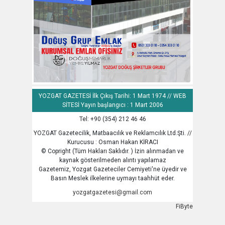
YOZGAT GAZETESİ İlk Çıkış Tarihi: 1 Mart 1974 // WEB
SİTESİ Yayın başlangıcı : 1 Mart 2006
Tel: +90 (354) 212 46 46
YOZGAT Gazetecilik, Matbaacılık ve Reklamcılık Ltd.Şti. //
Kurucusu : Osman Hakan KİRACI
© Copright (Tüm Hakları Saklıdır. ) İzin alınmadan ve
kaynak gösterilmeden alıntı yapılamaz
Gazetemiz, Yozgat Gazeteciler Cemiyeti'ne üyedir ve
Basın Meslek ilkelerine uymayı taahhüt eder.
yozgatgazetesi@gmail.com
FiByte