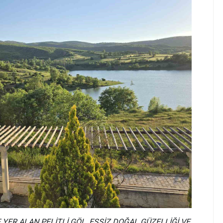
 YER ALAN PELİTLİ GÖL, EŞSİZ DOĞAL GÜZELLİĞİ VE