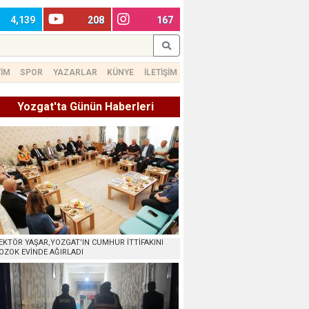
4,139
208
167
TİM
SPOR
YAZARLAR
KÜNYE
İLETİŞİM
Yozgat'ta Günün Haberleri
EKTÖR YAŞAR,YOZGAT’IN CUMHUR İTTİFAKINI
OZOK EVİNDE AĞIRLADI