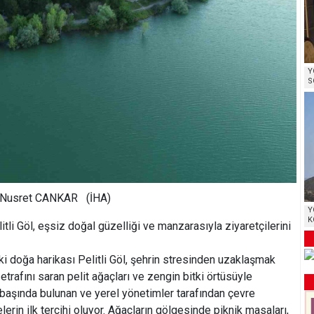
Y
S
 - Nusret CANKAR (İHA)
Y
K
itli Göl, eşsiz doğal güzelliği ve manzarasıyla ziyaretçilerini
aki doğa harikası Pelitli Göl, şehrin stresinden uzaklaşmak
 etrafını saran pelit ağaçları ve zengin bitki örtüsüyle
 başında bulunan ve yerel yönetimler tarafından çevre
erin ilk tercihi oluyor. Ağaçların gölgesinde piknik masaları,