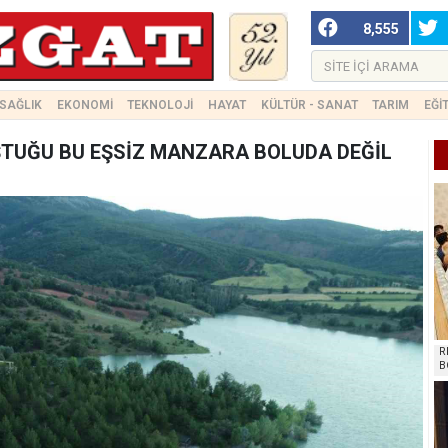
8,555
SAĞLIK
EKONOMİ
TEKNOLOJİ
HAYAT
KÜLTÜR - SANAT
TARIM
EĞİ
UŞTUĞU BU EŞSİZ MANZARA BOLUDA DEĞİL
R
B