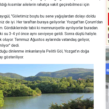
dığı kısımlar ailelerin rahatça vakit geçirebilmesi için
yıgül, "Göletimiz boştu bu sene yağışlardan dolayı doldu
imiz de iyi. Her taraftan buraya geliyorlar. Yozgat’tan Çorum’dan
ım. Gördüklerinde tabii ki memnuniyetle ayrılıyorlar buradan.
i su 3-4 yıl önce aynı seviyeye geldi. Sonra düştü haliyle.
ok oluyor. Temmuz Ağustos aylarında vatandaş geliyor,
nliyor" dedi.
u dinlenme imkanlarıyla Pelitli Göl, Yozgat’ın doğa
y gösteriliyor.