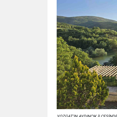
YOZGAT’IN AYDINCIK İLÇESİNDE