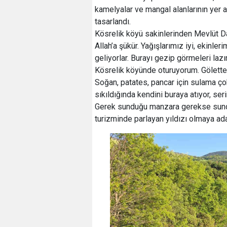
kamelyalar ve mangal alanlarının yer al
tasarlandı.
Kösrelik köyü sakinlerinden Mevlüt Da
Allah’a şükür. Yağışlarımız iyi, ekinler
geliyorlar. Burayı gezip görmeleri laz
Kösrelik köyünde oturuyorum. Gölettek
Soğan, patates, pancar için sulama ç
sıkıldığında kendini buraya atıyor, seri
Gerek sunduğu manzara gerekse sunduğ
turizminde parlayan yıldızı olmaya ada