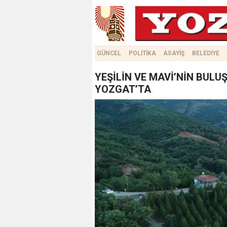
GÜNCEL
POLİTİKA
ASAYİŞ
BELEDİYE
YEŞİLİN VE MAVİ’NİN BUL
YOZGAT’TA