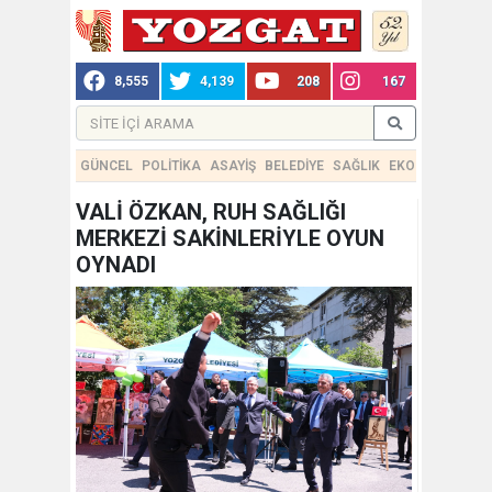
8,555
4,139
208
167
GÜNCEL
POLİTİKA
ASAYİŞ
BELEDİYE
SAĞLIK
EKONOMİ
TEKN
VALİ ÖZKAN, RUH SAĞLIĞI
MERKEZİ SAKİNLERİYLE OYUN
OYNADI