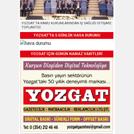
YOZGAT’TA KAMU KURUMLARINDAN İŞ SAĞLIĞI İSTİŞARE
TOPLANTISI
YOZGAT'TA 5 GÜNLÜK HAVA DURUMU
YOZGAT İÇİN GÜNÜN NAMAZ VAKİTLERİ