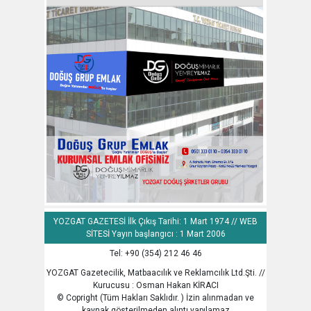
YOZGAT GAZETESİ İlk Çıkış Tarihi: 1 Mart 1974 // WEB
SİTESİ Yayın başlangıcı : 1 Mart 2006
Tel: +90 (354) 212 46 46
YOZGAT Gazetecilik, Matbaacılık ve Reklamcılık Ltd.Şti. //
Kurucusu : Osman Hakan KİRACI
© Copright (Tüm Hakları Saklıdır. ) İzin alınmadan ve
kaynak gösterilmeden alıntı yapılamaz