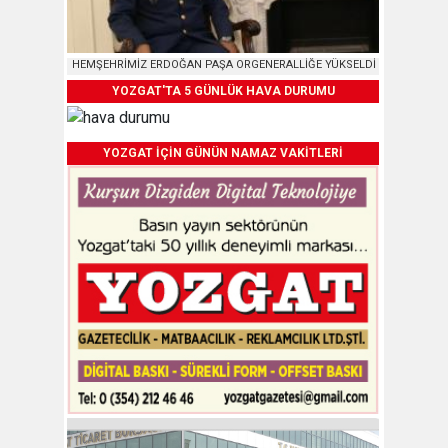
HEMŞEHRİMİZ ERDOĞAN PAŞA ORGENERALLİĞE YÜKSELDİ
YOZGAT'TA 5 GÜNLÜK HAVA DURUMU
YOZGAT İÇİN GÜNÜN NAMAZ VAKİTLERİ