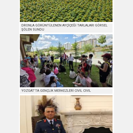
DRONLA GÖRÜNTÜLENEN AYÇİÇEĞİ TARLALARI GÖRSEL
ŞÖLEN SUNDU
YOZGAT’TA GENÇLİK MERKEZLERİ CIVIL CIVIL