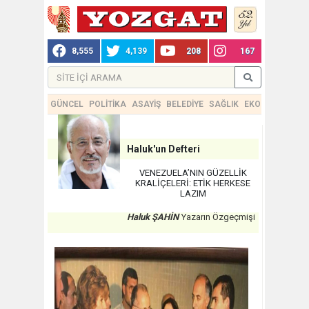
8,555
4,139
208
167
GÜNCEL
POLİTİKA
ASAYİŞ
BELEDİYE
SAĞLIK
EKONOMİ
TEKN
Haluk'un Defteri
VENEZUELA’NIN GÜZELLİK
KRALİÇELERİ: ETİK HERKESE
LAZIM
Haluk ŞAHİN
Yazarın Özgeçmişi