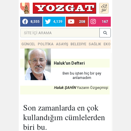
8,555
4,139
208
167
GÜNCEL
POLİTİKA
ASAYİŞ
BELEDİYE
SAĞLIK
EKONOMİ
TEKN
Haluk'un Defteri
Ben bu işten hiç bir şey
anlamadım
Haluk ŞAHİN
Yazarın Özgeçmişi
Son zamanlarda en çok
kullandığım cümlelerden
biri bu.