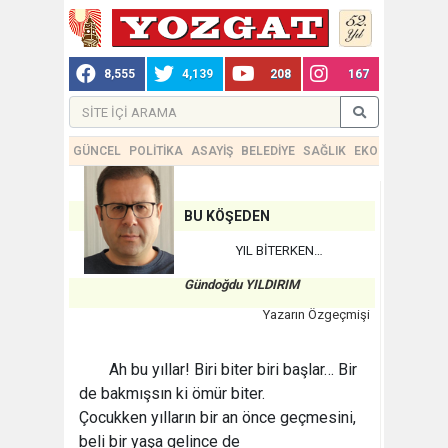
8,555
4,139
208
167
GÜNCEL
POLİTİKA
ASAYİŞ
BELEDİYE
SAĞLIK
EKONOMİ
TEKN
BU KÖŞEDEN
YIL BİTERKEN…
Gündoğdu YILDIRIM
Yazarın Özgeçmişi
Ah bu yıllar! Biri biter biri başlar… Bir
de bakmışsın ki ömür biter.
Çocukken yılların bir an önce geçmesini,
beli bir yaşa gelince de