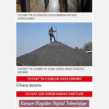
YOZGAT’TA DÜZENLEN UYGULAMADA 325 KİŞİ
SORGULANDI
YOZGAT’TA DUMAN VE SICAK İÇİNDE MEŞE KÖMÜRÜ
MESAİSİ
YOZGAT'TA 5 GÜNLÜK HAVA DURUMU
YOZGAT İÇİN GÜNÜN NAMAZ VAKİTLERİ