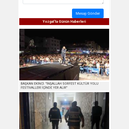
Mesajı Gönder
Yozgat'ta Günün Haberleri
BAŞKAN EKİNCİ: "İNŞALLAH SORFEST KÜLTÜR YOLU
FESTİVALLERİ İÇİNDE YER ALIR"