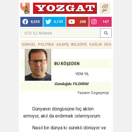
8,555
4,139
208
167
GÜNCEL
POLİTİKA
ASAYİŞ
BELEDİYE
SAĞLIK
EKONOMİ
TEKN
BU KÖŞEDEN
YENİ YIL
Gündoğdu YILDIRIM
Yazarın Özgeçmişi
Dünyanın döngüsüne hiç aklım
ermiyor, akıl da erdirmek istemiyorum.
Nasıl bir dünya ki sürekli dönüyor ve