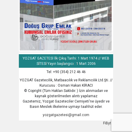
YOZGAT GAZETESİ İlk Çıkış Tarihi: 1 Mart 1974 // WEB
SİTESİ Yayın başlangıcı : 1 Mart 2006
Tel: +90 (354) 212 46 46
YOZGAT Gazetecilik, Matbaacılık ve Reklamcılık Ltd.Şti. //
Kurucusu : Osman Hakan KİRACI
© Copright (Tüm Hakları Saklıdır. ) İzin alınmadan ve
kaynak gösterilmeden alıntı yapılamaz
Gazetemiz, Yozgat Gazeteciler Cemiyeti'ne üyedir ve
Basın Meslek ilkelerine uymayı taahhüt eder.
yozgatgazetesi@gmail.com
FiByte