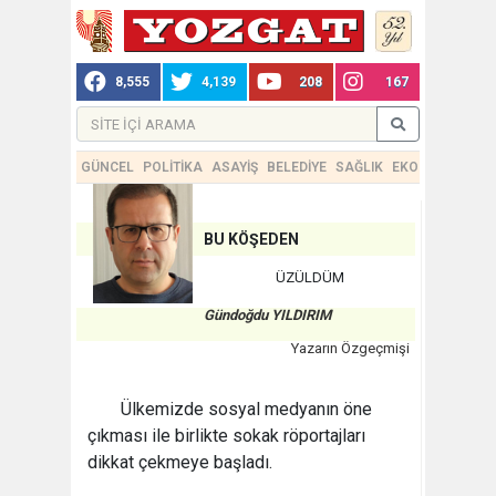
8,555
4,139
208
167
GÜNCEL
POLİTİKA
ASAYİŞ
BELEDİYE
SAĞLIK
EKONOMİ
TEKN
BU KÖŞEDEN
ÜZÜLDÜM
Gündoğdu YILDIRIM
Yazarın Özgeçmişi
Ülkemizde sosyal medyanın öne
çıkması ile birlikte sokak röportajları
dikkat çekmeye başladı.