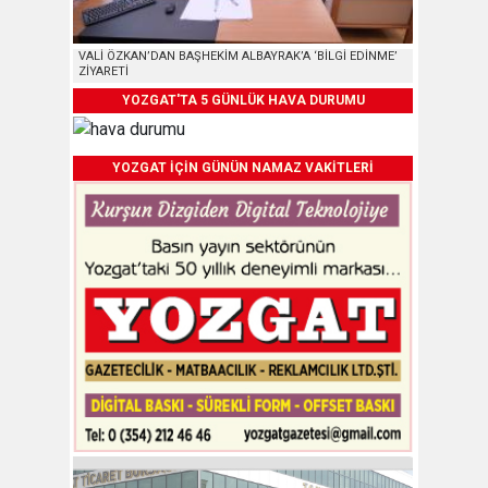
VALİ ÖZKAN’DAN BAŞHEKİM ALBAYRAK’A ‘BİLGİ EDİNME’
ZİYARETİ
YOZGAT'TA 5 GÜNLÜK HAVA DURUMU
YOZGAT İÇİN GÜNÜN NAMAZ VAKİTLERİ