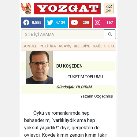
8,555
4,139
208
167
GÜNCEL
POLİTİKA
ASAYİŞ
BELEDİYE
SAĞLIK
EKONOMİ
TEKN
BU KÖŞEDEN
TÜKETİM TOPLUMU
Gündoğdu YILDIRIM
Yazarın Özgeçmişi
Öykü ve romanlarımda hep
bahsederim; “varlıklıydık ama hep
yoksul yaşadık!” diye; gerçekten de
öyleydi. Köyde kimin zengin kimin fakir