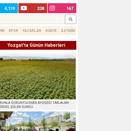
4,139
208
167
TİM
SPOR
YAZARLAR
KÜNYE
İLETİŞİM
Yozgat'ta Günün Haberleri
RONLA GÖRÜNTÜLENEN AYÇİÇEĞİ TARLALARI
ÖRSEL ŞÖLEN SUNDU