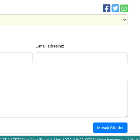
E-mail adresiniz
Mesajı Gönder
AT GAZETESİ İlk Çıkış Tarihi: 1 Mart 1974 // WEB SİTESİ Yayın başlangıcı : 1 Mart