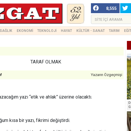
8,555
SAĞLIK
EKONOMİ
TEKNOLOJİ
HAYAT
KÜLTÜR - SANAT
TARIM
EĞİ
TARAF OLMAK
M
Yazarın Özgeçmişi
azacağım yazı “etik ve ahlak” üzerine olacaktı.
D
G
m kısa bir yazı, fikrimi değiştirdi.