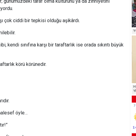
 günümüzdeki taraf olma kültürünü ya da zihniyetini
uyordu.
ı çok ciddi bir tepkisi olduğu aşikârdı.
Y
ilebilir.
gibi, kendi sınıfına karşı bir taraftarlık ise orada sıkıntı büyük
aftarlık körü körünedir.
H
Y
rıdır.
aalesef öyle…
ır!”