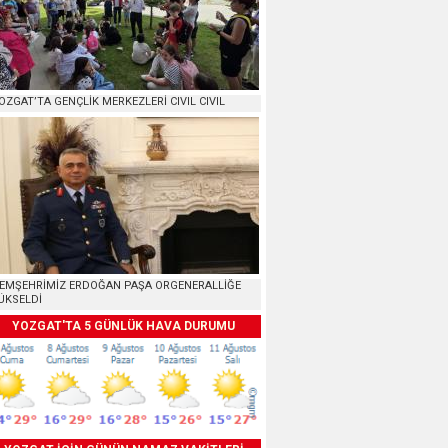
OZGAT’TA GENÇLİK MERKEZLERİ CIVIL CIVIL
EMŞEHRİMİZ ERDOĞAN PAŞA ORGENERALLİĞE
ÜKSELDİ
YOZGAT'TA 5 GÜNLÜK HAVA DURUMU