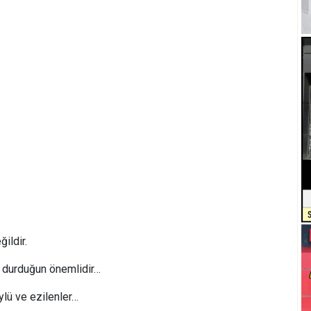
ğildir.
l durduğun önemlidir…
köylü ve ezilenler…