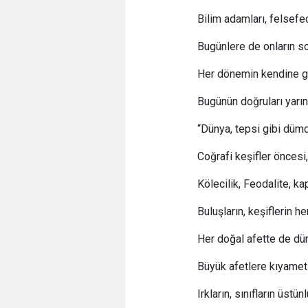
Bilim adamları, felsefec
Bugünlere de onların so
Her dönemin kendine gör
Bugünün doğruları yarını
“Dünya, tepsi gibi dümd
Coğrafi keşifler öncesi
Kölecilik, Feodalite, kap
Buluşların, keşiflerin h
Her doğal afette de dü
Büyük afetlere kıyame
Irkların, sınıfların üstü