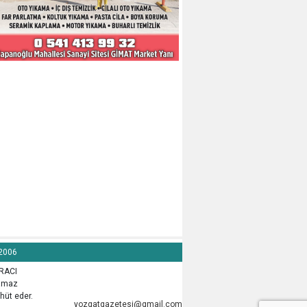
 2006
İRACI
lamaz
hüt eder.
yozgatgazetesi@gmail.com