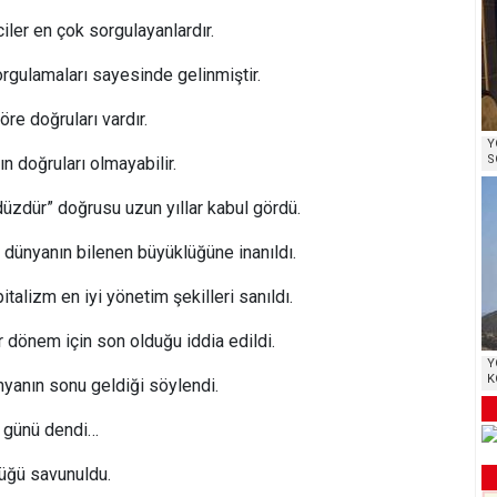
iler en çok sorgulayanlardır.
rgulamaları sayesinde gelinmiştir.
e doğruları vardır.
Y
S
n doğruları olmayabilir.
üzdür” doğrusu uzun yıllar kabul gördü.
, dünyanın bilenen büyüklüğüne inanıldı.
italizm en iyi yönetim şekilleri sanıldı.
er dönem için son olduğu iddia edildi.
Y
K
nyanın sonu geldiği söylendi.
t günü dendi…
nlüğü savunuldu.