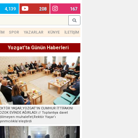
4,139
208
167
TİM
SPOR
YAZARLAR
KÜNYE
İLETİŞİM
Yozgat'ta Günün Haberleri
EKTÖR YAŞAR,YOZGAT’IN CUMHUR İTTİFAKINI
OZOK EVİNDE AĞIRLADI // Toplantıya davet
dilmeyen muhalefet,Rektör Yaşar’ı
ayırımcılıkla’eleştirdi