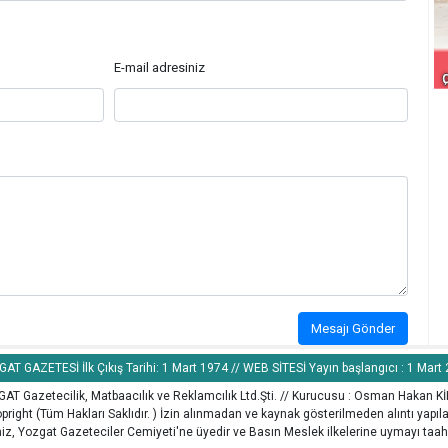
E-mail adresiniz
Mesajı Gönder
AT GAZETESİ İlk Çıkış Tarihi: 1 Mart 1974 // WEB SİTESİ Yayın başlangıcı : 1 Mart
AT Gazetecilik, Matbaacılık ve Reklamcılık Ltd.Şti. // Kurucusu : Osman Hakan K
pright (Tüm Hakları Saklıdır. ) İzin alınmadan ve kaynak gösterilmeden alıntı yapı
z, Yozgat Gazeteciler Cemiyeti'ne üyedir ve Basın Meslek ilkelerine uymayı taah