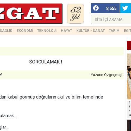
8,555
SAĞLIK
EKONOMİ
TEKNOLOJİ
HAYAT
KÜLTÜR - SANAT
TARIM
EĞİ
SORGULAMAK !
M
Yazarın Özgeçmişi
dan kabul görmüş doğruların akıl ve bilim temelinde
R
B
e
gulamak…
‘
şlar…