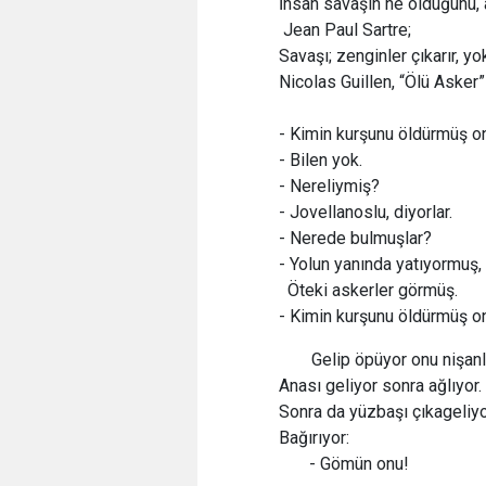
İnsan savaşın ne olduğunu, 
Jean Paul Sartre;
Savaşı; zenginler çıkarır, yok
Nicolas Guillen, “Ölü
- Kimin kurşunu öldürmüş 
- Bilen yok.
- Nereliymiş?
- Jovellanoslu, diyorlar.
- Nerede bulmuşlar?
- Yolun yanında yatıyormuş,
Öteki askerler görmüş.
- Kimin kurşunu öldürmüş 
Gelip öpüyor onu nişanl
Anası geliyor sonra ağlıyor.
Sonra da yüzbaşı çıkageliyo
Bağırıyor:
- Gömün onu!