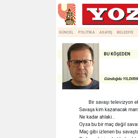
GÜNCEL
POLİTİKA
ASAYİŞ
BELEDİYE
BU KÖŞEDEN
Gündoğdu YILDIRI
Bir savaşı televizyon ek
Savaşa kim kazanacak mantı
Ne kadar ahlaki…
Oysa bu bir maç değil sav
Maç gibi izlenen bu savaşta 