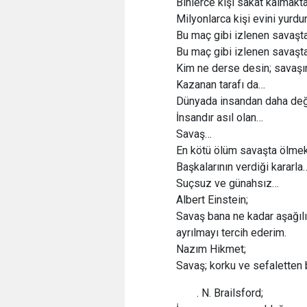
Binlerce kişi sakat kalmakt
Milyonlarca kişi evini yurd
Bu maç gibi izlenen savaşt
Bu maç gibi izlenen savaşta
Kim ne derse desin; savaşın
Kazanan tarafı da…
Dünyada insandan daha değer
İnsandır asıl olan…
Savaş…
En kötü ölüm savaşta ölmek
Başkalarının verdiği kararla
Suçsuz ve günahsız…
Albert Einstein;
Savaş bana ne kadar aşağılı
ayrılmayı tercih ederim.
Nazım Hikmet;
Savaş; korku ve sefaletten b
. N. Brailsford;