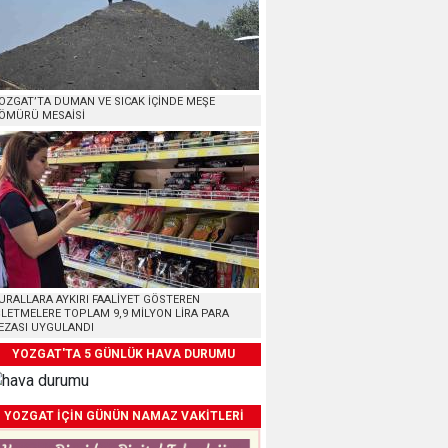
OZGAT’TA DUMAN VE SICAK İÇİNDE MEŞE
ÖMÜRÜ MESAİSİ
URALLARA AYKIRI FAALİYET GÖSTEREN
ŞLETMELERE TOPLAM 9,9 MİLYON LİRA PARA
EZASI UYGULANDI
YOZGAT'TA 5 GÜNLÜK HAVA DURUMU
YOZGAT İÇİN GÜNÜN NAMAZ VAKİTLERİ