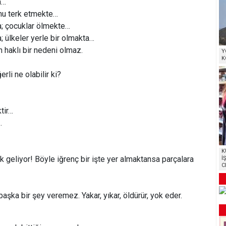
a…
unu terk etmekte…
a; çocuklar ölmekte…
; ülkeler yerle bir olmakta…
 haklı bir nedeni olmaz.
Y
K
li ne olabilir ki?
tir…
…
K
k geliyor! Böyle iğrenç bir işte yer almaktansa parçalara
İ
C
aşka bir şey veremez. Yakar, yıkar, öldürür, yok eder.