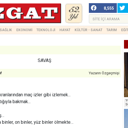
8,555
SAĞLIK
EKONOMİ
TEKNOLOJİ
HAYAT
KÜLTÜR - SANAT
TARIM
EĞİ
SAVAŞ
M
Yazarın Özgeçmişi
ranlarından maç izler gibi izlemek...
Y
ğıyla bakmak...
S
aş…
binler, on binler, yüz binler ölmekte…