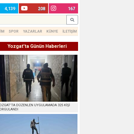
4,139
208
167
TİM
SPOR
YAZARLAR
KÜNYE
İLETİŞİM
Yozgat'ta Günün Haberleri
OZGAT’TA DÜZENLEN UYGULAMADA 325 KİŞİ
ORGULANDI