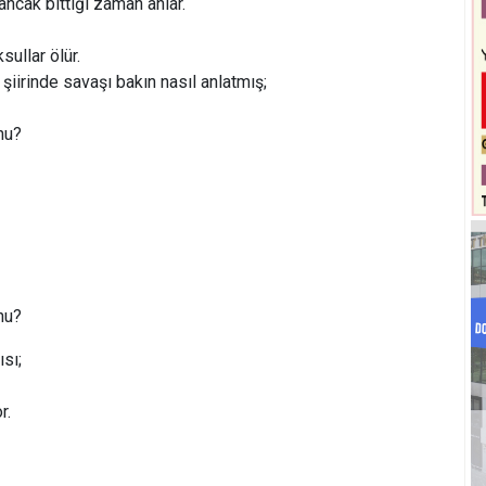
ancak bittiği zaman anlar.
sullar ölür.
 Asker” şiirinde savaşı bakın nasıl anlatmış;
onu?
onu?
ısı;
r.