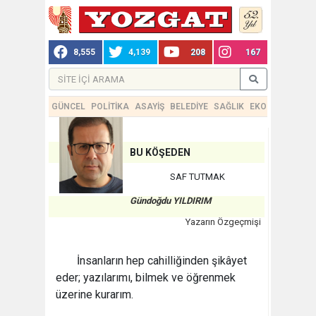
8,555
4,139
208
167
GÜNCEL
POLİTİKA
ASAYİŞ
BELEDİYE
SAĞLIK
EKONOMİ
TEKN
BU KÖŞEDEN
SAF TUTMAK
Gündoğdu YILDIRIM
Yazarın Özgeçmişi
İnsanların hep cahilliğinden şikâyet
eder; yazılarımı, bilmek ve öğrenmek
üzerine kurarım.