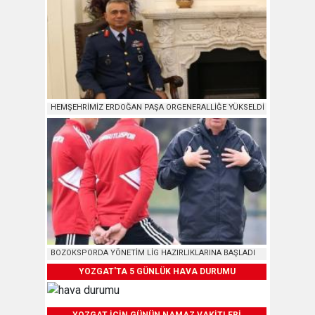
HEMŞEHRİMİZ ERDOĞAN PAŞA ORGENERALLİĞE YÜKSELDİ
BOZOKSPORDA YÖNETİM LİG HAZIRLIKLARINA BAŞLADI
YOZGAT'TA 5 GÜNLÜK HAVA DURUMU
YOZGAT İÇİN GÜNÜN NAMAZ VAKİTLERİ