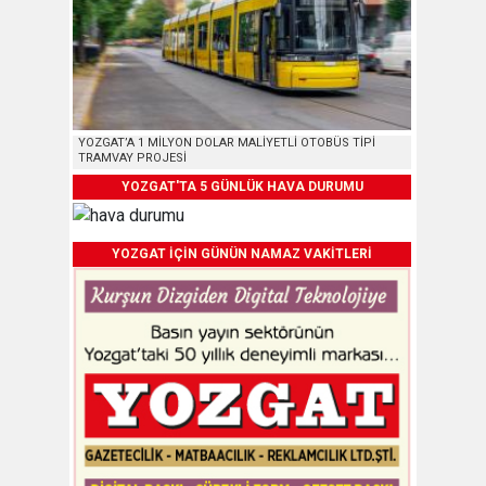
YOZGAT’A 1 MİLYON DOLAR MALİYETLİ OTOBÜS TİPİ
TRAMVAY PROJESİ
YOZGAT'TA 5 GÜNLÜK HAVA DURUMU
YOZGAT İÇİN GÜNÜN NAMAZ VAKİTLERİ