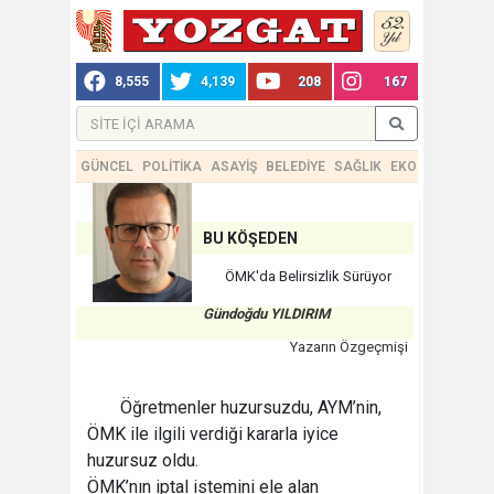
8,555
4,139
208
167
GÜNCEL
POLİTİKA
ASAYİŞ
BELEDİYE
SAĞLIK
EKONOMİ
TEKN
BU KÖŞEDEN
ÖMK'da Belirsizlik Sürüyor
Gündoğdu YILDIRIM
Yazarın Özgeçmişi
Öğretmenler huzursuzdu, AYM’nin,
ÖMK ile ilgili verdiği kararla iyice
huzursuz oldu.
ÖMK’nın iptal istemini ele alan