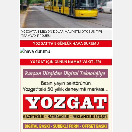
YOZGAT’A 1 MİLYON DOLAR MALİYETLİ OTOBÜS TİPİ
TRAMVAY PROJESİ
YOZGAT'TA 5 GÜNLÜK HAVA DURUMU
YOZGAT İÇİN GÜNÜN NAMAZ VAKİTLERİ