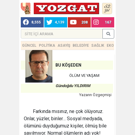
8,555
4,139
208
167
GÜNCEL
POLİTİKA
ASAYİŞ
BELEDİYE
SAĞLIK
EKONOMİ
TEKN
BU KÖŞEDEN
ÖLÜM VE YAŞAM
Gündoğdu YILDIRIM
Yazarın Özgeçmişi
Farkında mısınız, ne çok ölüyoruz.
Onlar, yüzler, binler… Sosyal medyada,
ölümünü duyduğumuz kişiler, ölmüş bile
sayılmıyor. Normal ölümlerin adı yok!