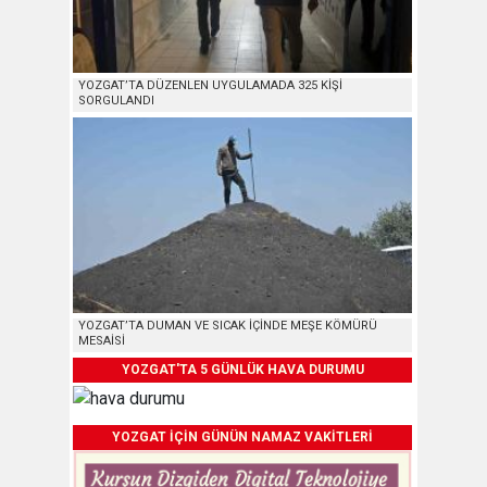
YOZGAT’TA DÜZENLEN UYGULAMADA 325 KİŞİ
SORGULANDI
YOZGAT’TA DUMAN VE SICAK İÇİNDE MEŞE KÖMÜRÜ
MESAİSİ
YOZGAT'TA 5 GÜNLÜK HAVA DURUMU
YOZGAT İÇİN GÜNÜN NAMAZ VAKİTLERİ