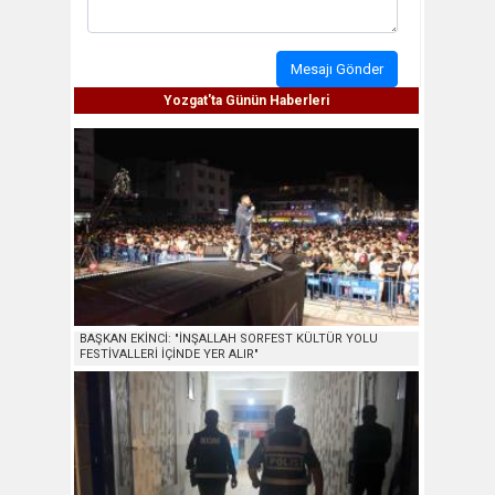
Mesajı Gönder
Yozgat'ta Günün Haberleri
BAŞKAN EKİNCİ: "İNŞALLAH SORFEST KÜLTÜR YOLU
FESTİVALLERİ İÇİNDE YER ALIR"