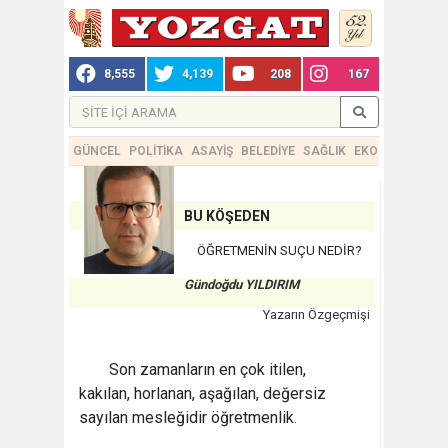
8,555
4,139
208
167
GÜNCEL
POLİTİKA
ASAYİŞ
BELEDİYE
SAĞLIK
EKONOMİ
TEKN
BU KÖŞEDEN
ÖĞRETMENİN SUÇU NEDİR?
Gündoğdu YILDIRIM
Yazarın Özgeçmişi
Son zamanların en çok itilen,
kakılan, horlanan, aşağılan, değersiz
sayılan mesleğidir öğretmenlik.