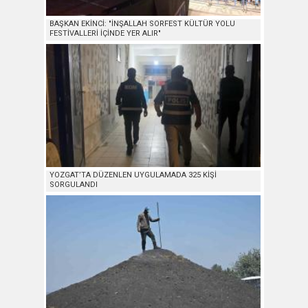
BAŞKAN EKİNCİ: "İNŞALLAH SORFEST KÜLTÜR YOLU
FESTİVALLERİ İÇİNDE YER ALIR"
YOZGAT’TA DÜZENLEN UYGULAMADA 325 KİŞİ
SORGULANDI