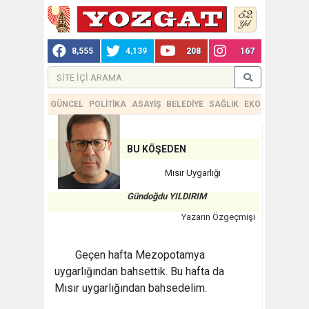
8,555
4,139
208
167
GÜNCEL
POLİTİKA
ASAYİŞ
BELEDİYE
SAĞLIK
EKONOMİ
TEKN
BU KÖŞEDEN
Mısır Uygarlığı
Gündoğdu YILDIRIM
Yazarın Özgeçmişi
Geçen hafta Mezopotamya
uygarlığından bahsettik. Bu hafta da
Mısır uygarlığından bahsedelim.