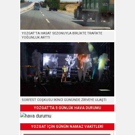
YOZGAT’TA HASAT SEZONUYLA BİRLİKTE TRAFİKTE
YOĞUNLUK ARTTI
SORFEST COŞKUSU İKİNCİ GÜNÜNDE ZİRVEYE ULAŞTI
YOZGAT'TA 5 GÜNLÜK HAVA DURUMU
YOZGAT İÇİN GÜNÜN NAMAZ VAKİTLERİ