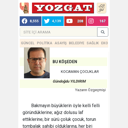
8,555
4,139
208
167
GÜNCEL
POLİTİKA
ASAYİŞ
BELEDİYE
SAĞLIK
EKONOMİ
TEKN
BU KÖŞEDEN
KOCAMAN ÇOCUKLAR
Gündoğdu YILDIRIM
Yazarın Özgeçmişi
Bakmayın büyüklerin öyle kelli felli
göründüklerine; ağız dolusu laf
ettiklerine; bir sürü çoluk çocuk, torun
tombalak sahibi olduklarına; her biri