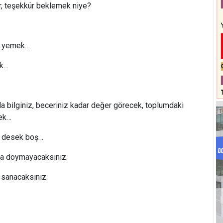
ir, teşekkür beklemek niye?
r yemek…
ek…
zda bilginiz, beceriniz kadar değer görecek, toplumdaki
cek…
e desek boş…
a doymayacaksınız.
 sanacaksınız.