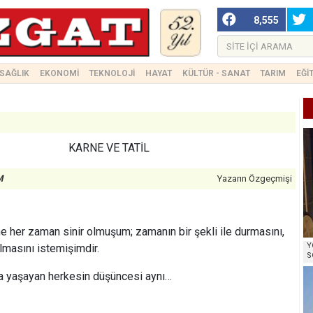
8,555
SAĞLIK
EKONOMİ
TEKNOLOJİ
HAYAT
KÜLTÜR - SANAT
TARIM
EĞİ
KARNE VE TATİL
M
Yazarın Özgeçmişi
e her zaman sinir olmuşum; zamanın bir şekli ile durmasını,
Y
lmasını istemişimdir.
S
a yaşayan herkesin düşüncesi aynı…