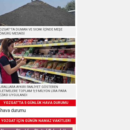
OZGAT’TA DUMAN VE SICAK İÇİNDE MEŞE
ÖMÜRÜ MESAİSİ
URALLARA AYKIRI FAALİYET GÖSTEREN
ŞLETMELERE TOPLAM 9,9 MİLYON LİRA PARA
EZASI UYGULANDI
YOZGAT'TA 5 GÜNLÜK HAVA DURUMU
YOZGAT İÇİN GÜNÜN NAMAZ VAKİTLERİ