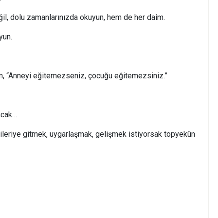
il, dolu zamanlarınızda okuyun, hem de her daim.
yun.
m, “Anneyi eğitemezseniz, çocuğu eğitemezsiniz.”
acak…
 ileriye gitmek, uygarlaşmak, gelişmek istiyorsak topyekûn