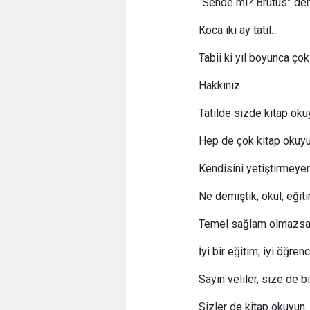
“Sende mi? Brutus” de
Koca iki ay tatil…
Tabii ki yıl boyunca ço
Hakkınız.
Tatilde sizde kitap ok
Hep de çok kitap okuy
Kendisini yetiştirmeye
Ne demiştik; okul, eğiti
Temel sağlam olmazsa 
İyi bir eğitim; iyi öğre
Sayın veliler, size de b
Sizler de kitap okuyun