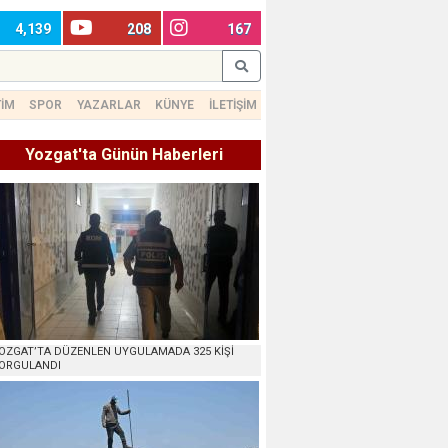
4,139
208
167
TİM
SPOR
YAZARLAR
KÜNYE
İLETİŞİM
Yozgat'ta Günün Haberleri
OZGAT’TA DÜZENLEN UYGULAMADA 325 KİŞİ
ORGULANDI