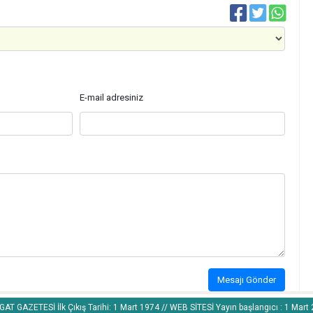
E-mail adresiniz
Mesajı Gönder
AT GAZETESİ İlk Çıkış Tarihi: 1 Mart 1974 // WEB SİTESİ Yayın başlangıcı : 1 Mart