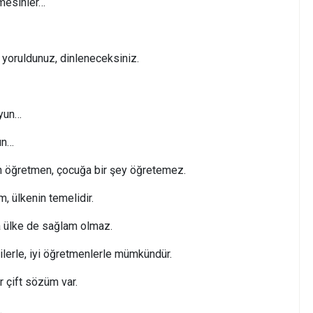
mesinler…
k yoruldunuz, dinleneceksiniz.
uyun…
un…
n öğretmen, çocuğa bir şey öğretemez.
m, ülkenin temelidir.
ülke de sağlam olmaz.
ncilerle, iyi öğretmenlerle mümkündür.
ir çift sözüm var.
…