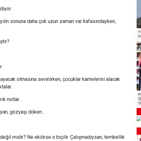
diyor.
, yılın sonuna daha çok uzun zaman var kafasındayken,
Y
K
ştir?
r.
layacak olmasına sevinirken, çocuklar karnelerini alacak
talar.
K
ırık notlar…
İ
C
layan, gözyaşı döken…
 değil midir? Ne ekilirse o biçilir. Çalışmadıysan, tembellik