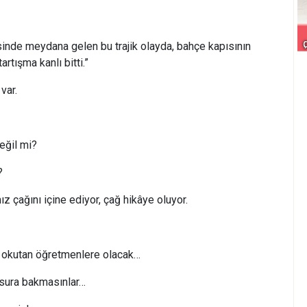
sinde meydana gelen bu trajik olayda, bahçe kapısının
artışma kanlı bitti.”
var.
eğil mi?
?
z çağını içine ediyor, çağ hikâye oluyor.
ı okutan öğretmenlere olacak…
kusura bakmasınlar…