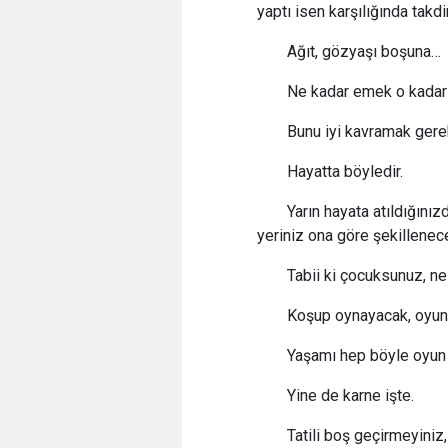
yaptı isen karşılığında takd
Ağıt, gözyaşı boşuna…
Ne kadar emek o kada
Bunu iyi kavramak ger
Hayatta böyledir.
Yarın hayata atıldığını
yeriniz ona göre şekillene
Tabii ki çocuksunuz, n
Koşup oynayacak, oyun
Yaşamı hep böyle oyun
Yine de karne işte.
Tatili boş geçirmeyiniz,