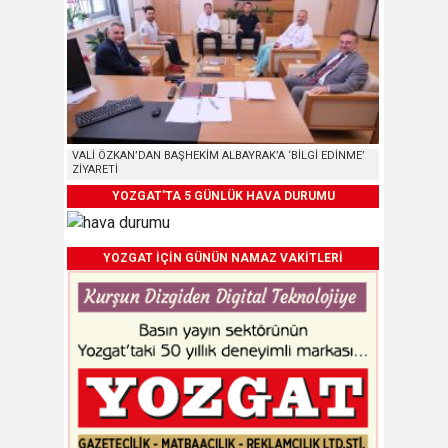
VALİ ÖZKAN’DAN BAŞHEKİM ALBAYRAK’A ‘BİLGİ EDİNME’
ZİYARETİ
YOZGAT'TA 5 GÜNLÜK HAVA DURUMU
YOZGAT İÇİN GÜNÜN NAMAZ VAKİTLERİ