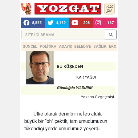
8,555
4,139
208
167
GÜNCEL
POLİTİKA
ASAYİŞ
BELEDİYE
SAĞLIK
EKONOMİ
TEKN
BU KÖŞEDEN
KAR YAĞDI
Gündoğdu YILDIRIM
Yazarın Özgeçmişi
Ülke olarak derin bir nefes aldık,
büyük bir “oh” çektik, tam umudumuzun
tükendiği yerde umudumuz yeşerdi.