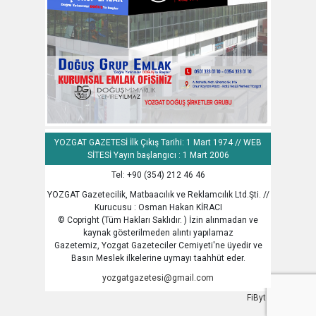
YOZGAT GAZETESİ İlk Çıkış Tarihi: 1 Mart 1974 // WEB
SİTESİ Yayın başlangıcı : 1 Mart 2006
Tel: +90 (354) 212 46 46
YOZGAT Gazetecilik, Matbaacılık ve Reklamcılık Ltd.Şti. //
Kurucusu : Osman Hakan KİRACI
© Copright (Tüm Hakları Saklıdır. ) İzin alınmadan ve
kaynak gösterilmeden alıntı yapılamaz
Gazetemiz, Yozgat Gazeteciler Cemiyeti'ne üyedir ve
Basın Meslek ilkelerine uymayı taahhüt eder.
yozgatgazetesi@gmail.com
FiByte