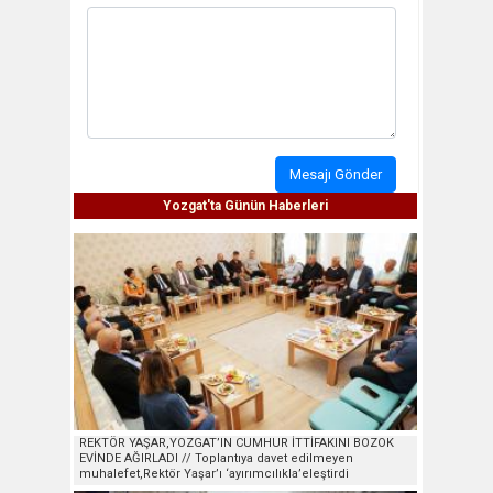
Mesajı Gönder
Yozgat'ta Günün Haberleri
REKTÖR YAŞAR,YOZGAT’IN CUMHUR İTTİFAKINI BOZOK
EVİNDE AĞIRLADI // Toplantıya davet edilmeyen
muhalefet,Rektör Yaşar’ı ‘ayırımcılıkla’eleştirdi