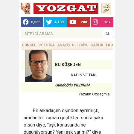
8,555
4,139
208
167
GÜNCEL
POLİTİKA
ASAYİŞ
BELEDİYE
SAĞLIK
EKONOMİ
TEKN
BU KÖŞEDEN
KADIN VE TAKI
Gündoğdu YILDIRIM
Yazarın Özgeçmişi
Bir arkadaşım eşinden ayrılmıştı,
aradan bir zaman geçtikten sonra şaka
olsun diye, “aşk konusunda ne
düşünüyorsun? Yeni aşk var mı?” diye