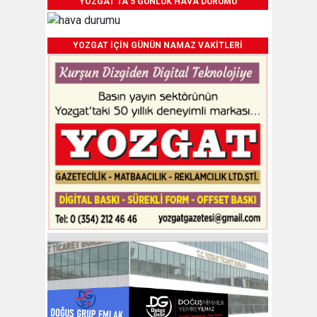
YOZGAT'TA 5 GÜNLÜK HAVA DURUMU
YOZGAT İÇİN GÜNÜN NAMAZ VAKİTLERİ