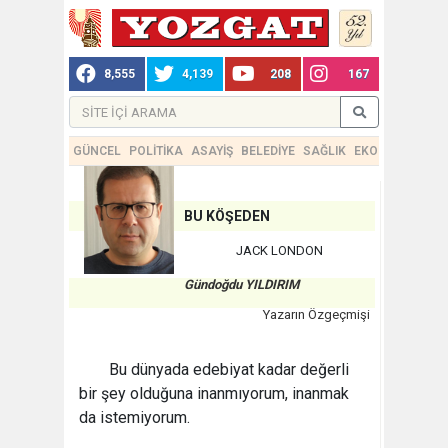
8,555
4,139
208
167
GÜNCEL
POLİTİKA
ASAYİŞ
BELEDİYE
SAĞLIK
EKONOMİ
TEKN
BU KÖŞEDEN
JACK LONDON
Gündoğdu YILDIRIM
Yazarın Özgeçmişi
Bu dünyada edebiyat kadar değerli
bir şey olduğuna inanmıyorum, inanmak
da istemiyorum.