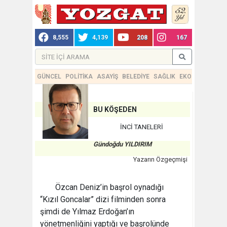
8,555
4,139
208
167
GÜNCEL
POLİTİKA
ASAYİŞ
BELEDİYE
SAĞLIK
EKONOMİ
TEKN
BU KÖŞEDEN
İNCİ TANELERİ
Gündoğdu YILDIRIM
Yazarın Özgeçmişi
Özcan Deniz’in başrol oynadığı
“Kızıl Goncalar” dizi filminden sonra
şimdi de Yılmaz Erdoğan’ın
yönetmenliğini yaptığı ve başrolünde