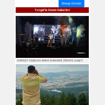
Mesajı Gönder
Yozgat'ta Günün Haberleri
SORFEST COŞKUSU İKİNCİ GÜNÜNDE ZİRVEYE ULAŞTI