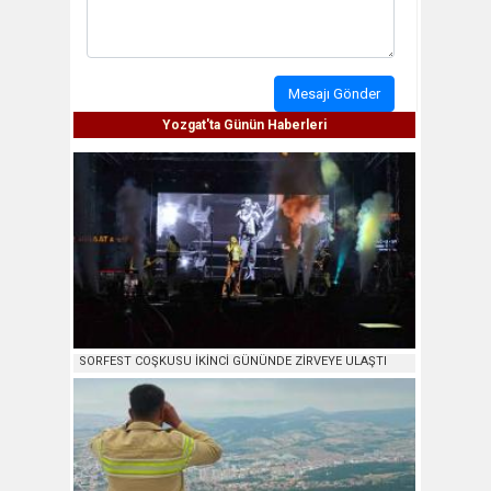
Mesajı Gönder
Yozgat'ta Günün Haberleri
SORFEST COŞKUSU İKİNCİ GÜNÜNDE ZİRVEYE ULAŞTI