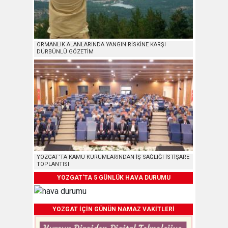
ORMANLIK ALANLARINDA YANGIN RİSKİNE KARŞI
DÜRBÜNLÜ GÖZETİM
YOZGAT’TA KAMU KURUMLARINDAN İŞ SAĞLIĞI İSTİŞARE
TOPLANTISI
YOZGAT'TA 5 GÜNLÜK HAVA DURUMU
YOZGAT İÇİN GÜNÜN NAMAZ VAKİTLERİ