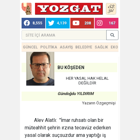
8,555
4,139
208
167
GÜNCEL
POLİTİKA
ASAYİŞ
BELEDİYE
SAĞLIK
EKONOMİ
TEKN
BU KÖŞEDEN
HER YASAL HAK HELAL
DEĞİLDİR
Gündoğdu YILDIRIM
Yazarın Özgeçmişi
Alev Alatlı: "İmar ruhsatı olan bir
müteahhit şehrin ırzına tecavüz ederken
yasal olarak suçsuzdur ama yaptığı iş