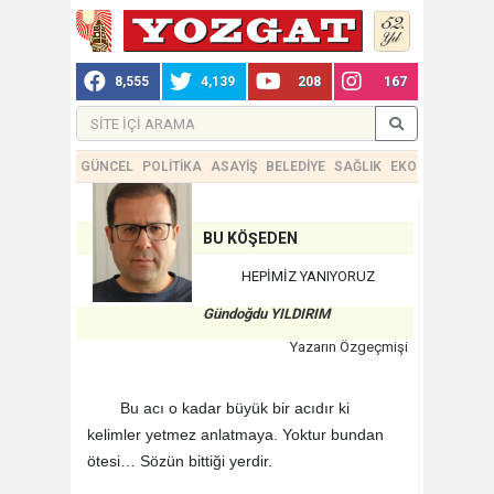
8,555
4,139
208
167
GÜNCEL
POLİTİKA
ASAYİŞ
BELEDİYE
SAĞLIK
EKONOMİ
TEKN
BU KÖŞEDEN
HEPİMİZ YANIYORUZ
Gündoğdu YILDIRIM
Yazarın Özgeçmişi
Bu acı o kadar büyük bir acıdır ki
kelimler yetmez anlatmaya. Yoktur bundan
ötesi… Sözün bittiği yerdir.