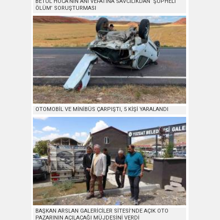
BETÜL HOCA’NIN ANİ VEFATINA SAVCILIKDAN ‘ŞÜPHELİ
ÖLÜM’ SORUŞTURMASI
OTOMOBİL VE MİNİBÜS ÇARPIŞTI, 5 KİŞİ YARALANDI
BAŞKAN ARSLAN GALERİCİLER SİTESİ’NDE AÇIK OTO
PAZARININ AÇILACAĞI MÜJDESİNİ VERDİ